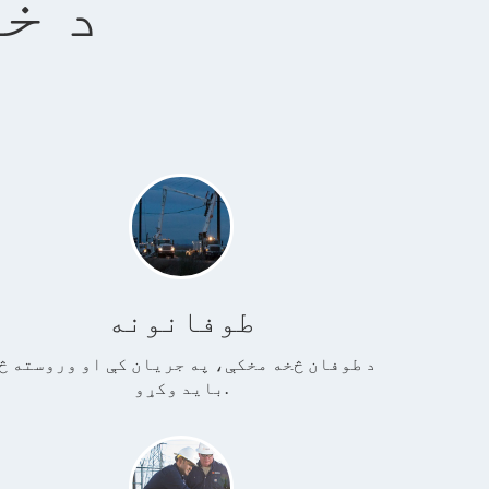
د خ
طوفانونه
د طوفان څخه مخکې، په جریان کې او وروسته څ
باید وکړو.