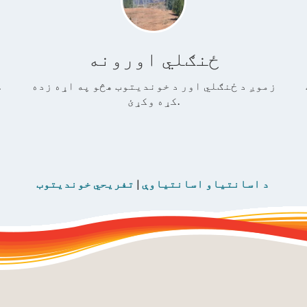
ځنګلي اورونه
زموږ د ځنګلي اور د خوندیتوب هڅو په اړه زده
د کور دننه او
کړه وکړئ.
تفریحي خوندیتوب
د اسانتیاو اسانتیاوې
|