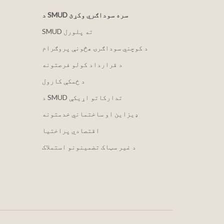
د SMUD سره سوداګري وکړئ
SMUD ته پلورل
د کوچني سوداګرۍ هڅونې پروګرام
د قرارداد کولو فرصتونه
د ځمکې کارول
د SMUD تدارکاتو اړیکې
ډیزاین او ساختماني خدمتونه
اقتصادي پراختیا
د غیر سټاک تضمینونو استملاک