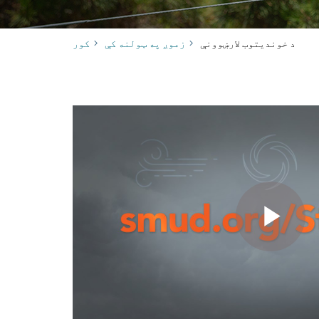
​​د خوندیتوب لارښوونې
زموږ په ټولنه کې
کور