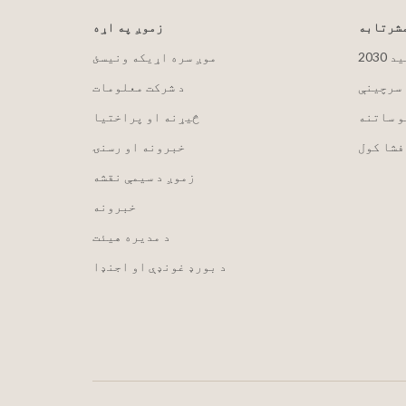
مشرتابه
زموږ په اړه
لید
موږ سره اړیکه ونیسئ
 سرچینې
د شرکت معلومات
و ساتنه
څیړنه او پراختیا
فشا کول
خبرونه او رسنۍ
زموږ د سیمې نقشه
خبرونه
د مدیره هیئت
د بورډ غونډې او اجنډا