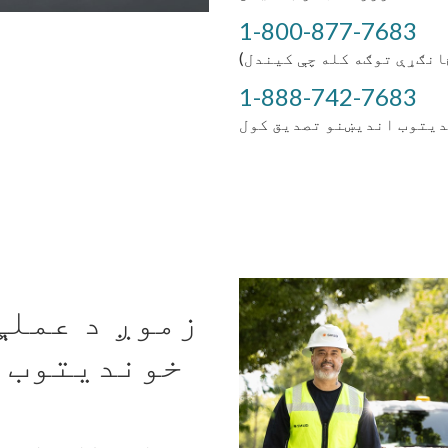
1-800-877-7683
ځانګړې توګه کله چې کیندل)
1-888-742-7683
زموږ د عملې
خوندیتوب ډ