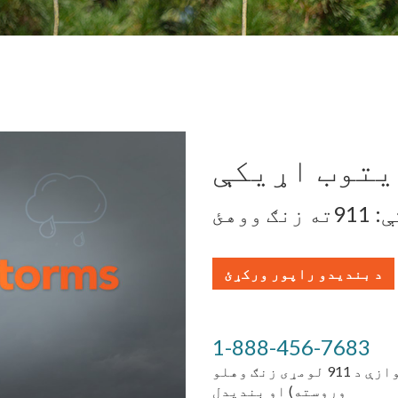
یتوب اړیکې
ووهئ
د بندیدو راپور ورکړئ
1-888-456-7683
د سپارک کولو یا ښکته لینونو لپاره (یوازې د 911 لومړی زنګ وهلو
وروسته) او بندیدل