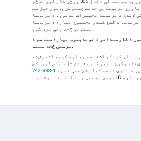
موږ ستاسو په ګاونډ او زموږ په ټولنه کې د کال 365 ورځې کار کوو ترڅو
باوري بریښنایی خدمت چمتو کړو. موږ خپل سب
 لاندې د بریښنا تجهیزات بدلوو، د بریښنا
 بریښنا د قطع کیدو مخنیوي لپاره د بریښنا
لینونو څخه ونې پرې کوو.
موږ د کارمندانو د خوندیتوب لپاره ستاسو د
مرستې څخه مننه.
ې د کار کونکو اشخاصو په اړه کومه اندیښنه
ښتنه وکړئ. زموږ کارمندان تل د عکس لرونکي
 سره وي. تاسو کولی شئ موږ ته په