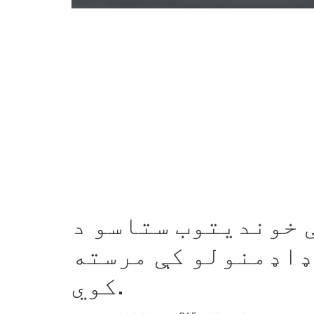
 خوندیتوب ستاسو د
اډمنولو کې مرسته
کوي.