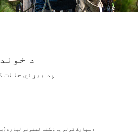
د خوند
په بیړني حالت کې: 911ته زنګ 