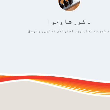
د کور شاوخوا
 بهر احتیاطي تدابیر ونیسئ.