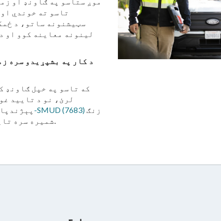
تاسو ته خوندي او 
سټیشنونه ساتو، د ځمکې
لینونه معاینه کوو او د
د کار په بشپړیدو سره ز
که تاسو په خپل ګاونډ ک
لرئ، نو د تایید غو
زنګ
1-888-742-SMUD (7683)
پېژندپاڼې
ووهئ او موږ به د کارمند نوم او د ID شمیره سره تایید کړو.