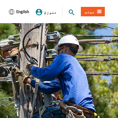
د سایټ لټون
مینو
English
ننوزئ