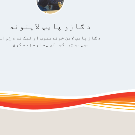
د ګازو پایپ لاینونه
د ګاز پایپ لاین خوندیتوب او لیک ته د ځواب
ویلو څرنګوالي په اړه زده کړئ.