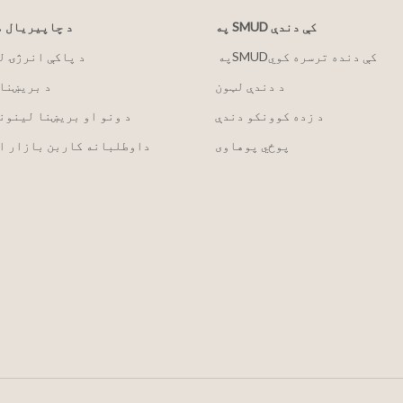
په SMUD کې دندې
د چاپیریال 
په ‏‎SMUD‎‏ کې دنده ترسره کوي
2030 د پاکې انرژۍ 
د دندې لټون
د بریښنا
د زده کوونکو دندې
د ونو او بریښنا لینون
پوځي پوهاوی
داوطلبانه کاربن بازار ا