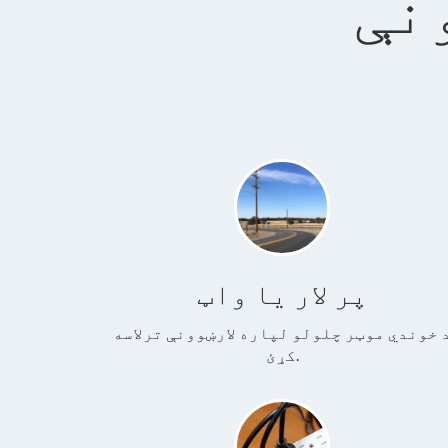
نې
پر لار یا واټ
 خوندي موټر چلولو لپاره لارښوونې ترلاسه
کړئ.