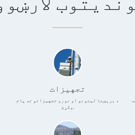
وندیتوب لارښوو
تجهیزات
ه
د بریښنا لینونو او نورو تجهیزاتو ته پام
د
وکړئ.