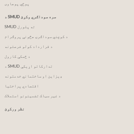
پوځي پوهاوی
د SMUD سره سوداګري وکړئ
SMUD ته پلورل
د کوچني سوداګرۍ هڅونې پروګرام
د قرارداد کولو فرصتونه
د ځمکې کارول
د SMUD تدارکاتو اړیکې
ډیزاین او ساختماني خدمتونه
اقتصادي پراختیا
د غیر سټاک تضمینونو استملاک
نظر ورکړئ