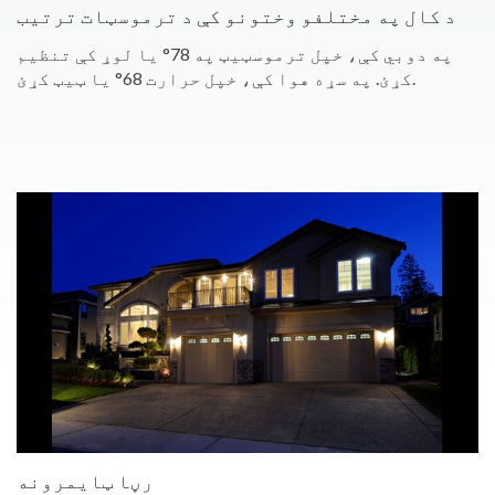
د کال په مختلفو وختونو کې د ترموسټات ترتیب
په دوبي کې، خپل ترموسټیټ په 78° یا لوړ کې تنظیم
کړئ. په سړه هوا کې، خپل حرارت 68° یا ټیټ کړئ.
رڼا ټایمرونه