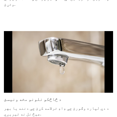
وتړئ.
د څاڅکو نلونو مخه ونیسئ
د دې لپاره وګورئ چې ډاډ ترلاسه کړئ چې دننه یا بهر
هیڅ نل نه تیریږي.