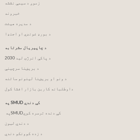
زموږ د سیمې نقشه
خبرونه
د مدیره هیئت
د بورډ غونډې او اجنډا
د چاپیریال مشرتابه
2030 د پاکې انرژۍ لید
د بریښنا سرچینې
د ونو او بریښنا لینونو ساتنه
داوطلبانه کاربن بازار افشا کول
په SMUD کې دندې
په ‏‎SMUD‎‏ کې دنده ترسره کوي
د دندې لټون
د زده کوونکو دندې