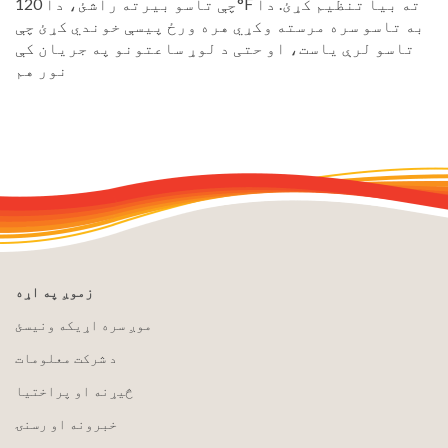
چې تاسو بیرته راشئ، دا 120°F ته بیا تنظیم کړئ. دا
به تاسو سره مرسته وکړي هره ورځ پیسې خوندي کړئ چې
تاسو لرې یاست، او حتی د لوړ ساعتونو په جریان کې
نور هم
زموږ په اړه
موږ سره اړیکه ونیسئ
د شرکت معلومات
څیړنه او پراختیا
خبرونه او رسنۍ