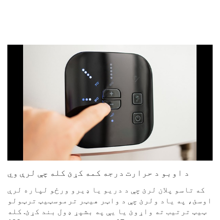
د اوبو د حرارت درجه کمه کړئ کله چې لرې وي
که تاسو پلان لرئ چې د دریو یا ډیرو ورځو لپاره لرې
اوسئ، په یاد ولرئ چې د واټر هیټر ترموسټیټ ترټولو
ټیټ ترتیب ته واړوئ یا یې په بشپړ ډول بند کړئ. کله