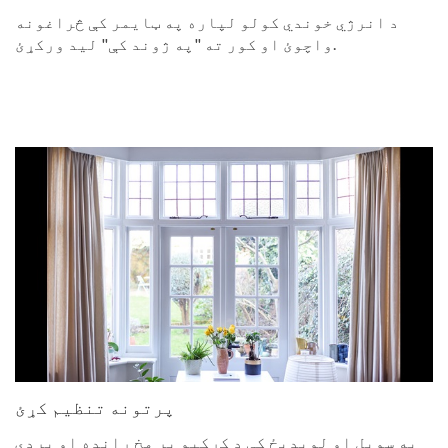
د انرژي خوندي کولو لپاره په ټایمر کې څراغونه
واچوئ او کور ته "په ژوند کې" لید ورکړئ.
پرتونه تنظیم کړئ
په سویل او لویدیځ کې د کړکیو پر مخ ړانده او پردې