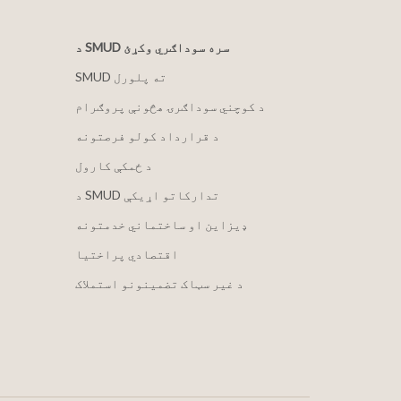
د SMUD سره سوداګري وکړئ
SMUD ته پلورل
د کوچني سوداګرۍ هڅونې پروګرام
د قرارداد کولو فرصتونه
د ځمکې کارول
د SMUD تدارکاتو اړیکې
ډیزاین او ساختماني خدمتونه
اقتصادي پراختیا
د غیر سټاک تضمینونو استملاک