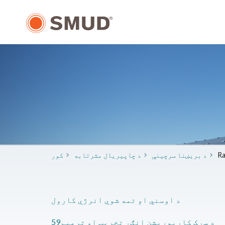
اصلي
منځپانګې
ته
لاړ
شئ
​د بریښنا سرچینې
​د چاپیریال مشرتابه
کور
د اوسني او تمه شوي انرژي کارول
59د سړک کارپوریشن انګړ تخریب او ترمیم