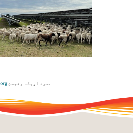
سره اړیکه ونیسئ.
org