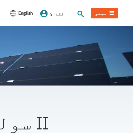
د سایټ لټون
مینو
English
ننوزئ
Rancho Seco سولر II