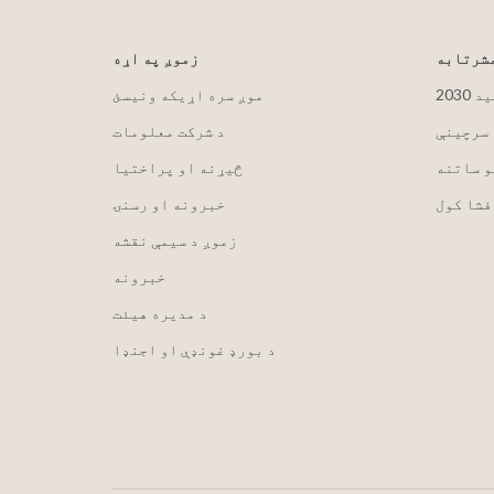
مشرتابه
زموږ په اړه
لید
موږ سره اړیکه ونیسئ
 سرچینې
د شرکت معلومات
و ساتنه
څیړنه او پراختیا
فشا کول
خبرونه او رسنۍ
زموږ د سیمې نقشه
خبرونه
د مدیره هیئت
د بورډ غونډې او اجنډا