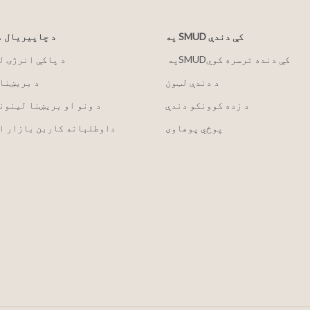
په SMUD کې دندې
د چاپیریال 
په ‏‎SMUD‎‏ کې دنده ترسره کوي
2030 د پاکې انرژۍ 
د دندې لټون
د بریښنا
د زده کوونکو دندې
د ونو او بریښنا لینون
پوځي پوهاوی
داوطلبانه کاربن بازار ا