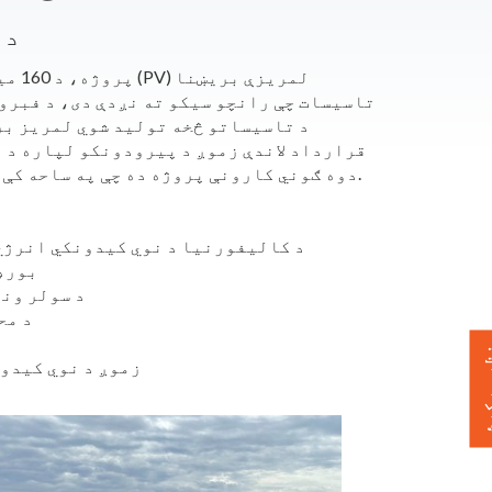
د 
قرارداد لاندې زموږ د پیرودونکو لپاره د 
دوه ګوني کارونې پروژه ده چې په ساحه کې د پسونو د څړولو کرهنیز عمل په ګډه ځای په ځای کوي.
د کالیفورنیا د نوي کیدونکي انرژي 
د MUD
د SMUD د سو
د مح
 ورکړئ
زموږ د نوي کیدو