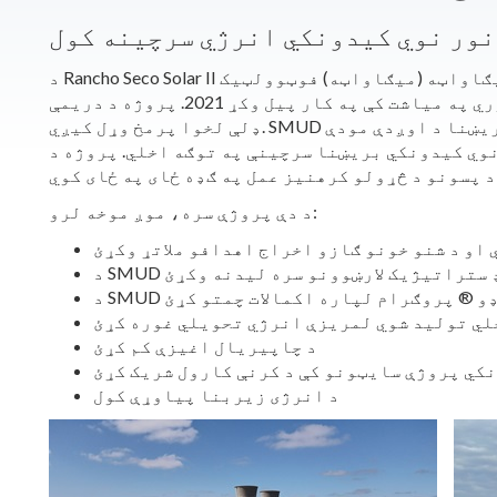
نور نوي کیدونکي انرژي سرچینه کول
د Rancho Seco Solar II پروژه، د 160 میګاواټه (میګاواټه) فوټوولټیک (PV) لمریزې بریښنا
تاسیسات چې رانچو سیکو ته نږدې دی، د فبروري په میاشت کې په کار پیل وکړ 2021. پروژه د دریمې
ډلې لخوا پرمخ وړل کیږي. SMUD د تاسیساتو څخه تولید شوي لمریز بریښنا د اوږدې مودې
نوي کیدونکي بریښنا سرچینې په توګه اخلي. پروژه د
د دې پروژې سره، موږ موخه لرو:
او د شنو خونو ګازو اخراج اهدافو ملاتړ وکړئ
S بورډ ستراتیژیک لارښوونو سره لیدنه وکړئ
لر ونډو ® پروګرام لپاره اکمالات چمتو کړئ
لي تولید شوي لمریزې انرژي تحویلي غوره کړئ
د چاپیریال اغیزې کم کړئ
نکي پروژې سایټونو کې د کرنې کارول شریک کړئ
د انرژی زیربنا پیاوړې کول