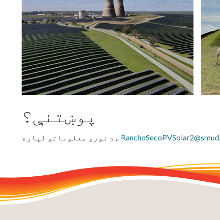
پوښتنې؟
RanchoSecoPVSolar2@smud.
د نورو معلوماتو لپاره،