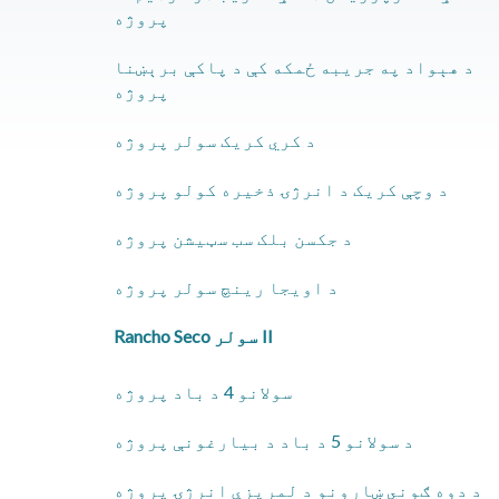
پروژه
د هېواد په جریبه ځمکه کې د پاکې برېښنا
پروژه
د کري کریک سولر پروژه
د وچې کریک د انرژۍ ذخیره کولو پروژه
د جکسن بلک سب سټیشن پروژه
د اویجا رینچ سولر پروژه
Rancho Seco سولر II
سولانو 4 د باد پروژه
د سولانو 5 د باد د بیارغونې پروژه
د دوه ګوني ښارونو د لمریزې انرژۍ پروژه