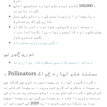
کړئ.
د 100,000 کلنو لیدونکو لپاره تعلیمي اصلي
ګرده باغونه.
د پایښت او انرژي ساینس کې د راتلونکي نسل
کاري ځواک بوخت کړئ.
د سیمه ایزو قبیلو، شپانو، د لمر مالک او
چلونکي، او د کالیفورنیا د پړانګ سالمانډر د
ګټو همغږي کول.
د څیړنې پروژې معلومات
نورې څیړنې
د ساکرامنټو کاونټي منظره کاربن ارزونه
د Pollinators مستند فلم لپاره ځواک
د ګرده ګیرو لپاره بریښنا سپړنه کوي چې څنګه چې
بریښنا د منظرې له لارې تیریږي، د بریښنا شرکتونه
کولی شي د ګرده کونکو سره د ایکوسیستم په جریان کې
مرسته وکړي. دا فلم د بریښنایی څیړنې بریښنا نوښت
سره په همکارۍ جوړ شوی. دا په 2020 کې خپور شو او