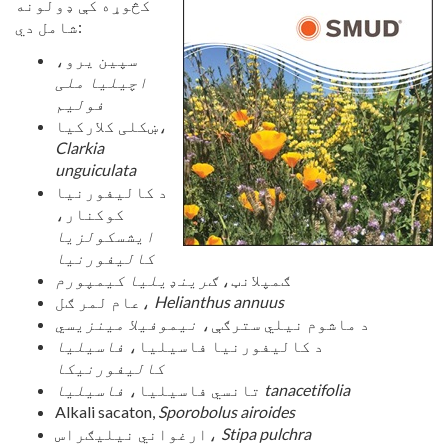
کڅوړه کې ډولونه
شامل دي:
سپین یرو،
اچیلیا ملی
فولیم
ښکلی کلارکیا،
Clarkia
unguiculata
د کالیفورنیا
کوکنار،
ایشسکولزیا
کالیفورنیا
ګمپلانټ،
ګرینډیلیا کیمپورم
Helianthus annuus
عام لمر ګل،
نیموفیلا مینزیسي
د ماشوم نیلي سترګې،
د کالیفورنیا فاسیلیا،
فاسیلیا
کالیفورنیکا
فاسیلیا tanacetifolia
تانسي فاسیلیا،
Alkali sacaton,
Sporobolus airoides
Stipa pulchra
ارغواني نيلیګراس،