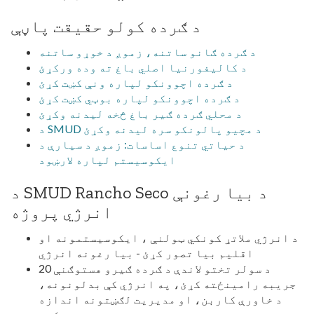
د ګرده کولو حقیقت پاڼې
د ګرده ګانو ساتنه، زموږ د خوړو ساتنه
د کالیفورنیا اصلي باغ ته وده ورکړئ
د ګرده اچوونکو لپاره ونې کښت کړئ
د ګرده اچوونکو لپاره بوټي کښت کړئ
د محلي ګرده ګیر باغ څخه لیدنه وکړئ
د SMUD د مچیو پالونکو سره لیدنه وکړئ
د حیاتي تنوع اساسات: زموږ د سیارې د
ایکوسیستم لپاره لارښود
د SMUD Rancho Seco د بیا رغونې
انرژي پروژه
د انرژي ملاتړ کونکي ټولنې ، ایکوسیستمونه او
اقلیم بیا تصور کړئ - بیا رغونه انرژي
د سولر تختو لاندې د ګرده ګیرو هستوګنې 20
جریبه رامینځته کړئ، په انرژي کې بدلونونه،
د خاورې کاربن، او مدیریت لګښتونه اندازه