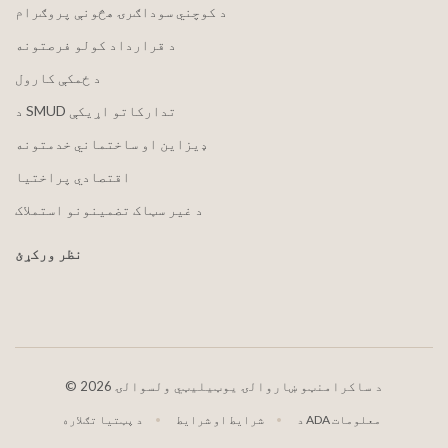
د کوچني سوداګرۍ هڅونې پروګرام
د قرارداد کولو فرصتونه
د ځمکې کارول
د SMUD تدارکاتو اړیکې
ډیزاین او ساختماني خدمتونه
اقتصادي پراختیا
د غیر سټاک تضمینونو استملاک
نظر ورکړئ
2026 د ساکرامنټو ښاروالۍ یوټیلیټي ولسوالۍ
©
د ADA معلومات
شرایط او شرایط
د پټتیا تګلاره