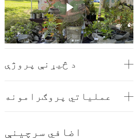
د څیړنې پروژې
عملیاتي پروګرامونه
اضافي سرچینې