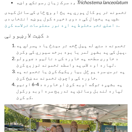
Trichostema lanceolatum
د سرک زیان رسونکي واښه،
تخمونه تر یو کال پورې په یخ او وچ ځای کې ساتل کیدی
شي. په یخچال کې د دوی ذخیره کول یو ښه انتخاب دی.
.
د اصلي تخم مخلوط په اړه نور معلومات ترلاسه کړئ
د کښت لارښوونې
تخمونه د مني له پیل څخه تر مینځ یا د پسرلي په
پیل کې په بشپړ لمر یا یوه برخه سیوري کې وکرئ.
د خاوری سطحه په خاوره کی د نالیو د جوړولو
لپاره او د لاس په واسطه تخمونه توزیع کړئ.
په نرمۍ سره یو ځل بیا ریکیک کړئ یا تخمونه په
خاوره کې واچوئ. تخمونه مه ښخ کړئ.
په بشپړه توګه اوبه کړئ او خاوره د 4-6 اونیو
لپاره لندبل وساتئ. په تدریج سره اوبه ورکول
کم کړئ.