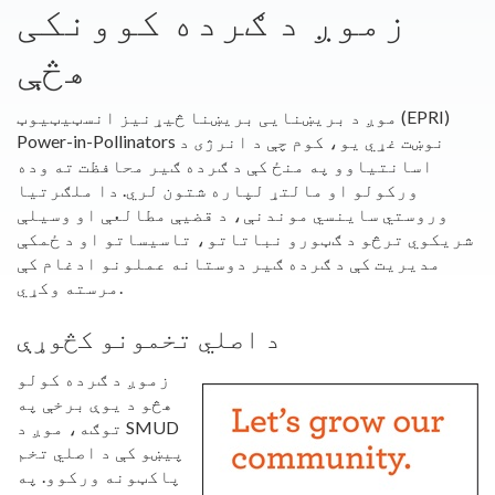
زموږ د ګرده کوونکی
هڅې
موږ د بریښنایی بریښنا څیړنیز انسټیټیوټ (EPRI)
Power-in-Pollinators نوښت غړي یو، کوم چې د انرژی د
اسانتیاوو په منځ کې د ګرده ګیر محافظت ته وده
ورکولو او مالتړ لپاره شتون لري. دا ملګرتیا
وروستي ساینسي موندنې، د قضیې مطالعې او وسیلې
شریکوي ترڅو د ګټورو نباتاتو، تاسیساتو او د ځمکې
مدیریت کې د ګرده ګیر دوستانه عملونو ادغام کې
مرسته وکړي.
د اصلي تخمونو کڅوړې
زموږ د ګرده کولو
هڅو د یوې برخې په
توګه، موږ د SMUD
پیښو کې د اصلي تخم
پاکټونه ورکوو. په