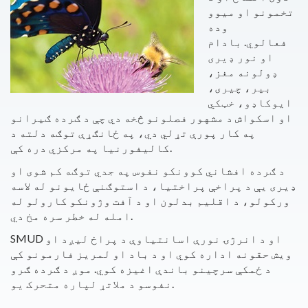
تخمونو او میوو
وده
فعالوي. بادام
او نور ډیری
ډولونه مغز،
بیر، چیری،
ایوکاډو، خټکي
او اسکواش د مشهور فصلونو څخه دي چې د ګرده ګیرانو
په کار پورې تړلي دي، په ځانګړې توګه دلته د
کالیفورنیا په مرکزي دره کې.
د ګرده افشاني کوونکو نفوس په جدي توګه کم شوی او
ډیری یې د پراخې پراختیا، د استوګنې ځایونو له لاسه
ورکولو، د اقلیم بدلون او د آفت وژونکو کارولو له
امله له خطر سره مخ دي.
SMUD او د انرژۍ نورې اسانتیاوې د پراخ لیږد او
ویش حقونه اداره کوي او د باد او لمریز فارمونو کې
د ځمکې سرچینو باندې اغیزه کوي. موږ د ګرده ګرو
نفوسو د ملاتړ لپاره متحرک یو.