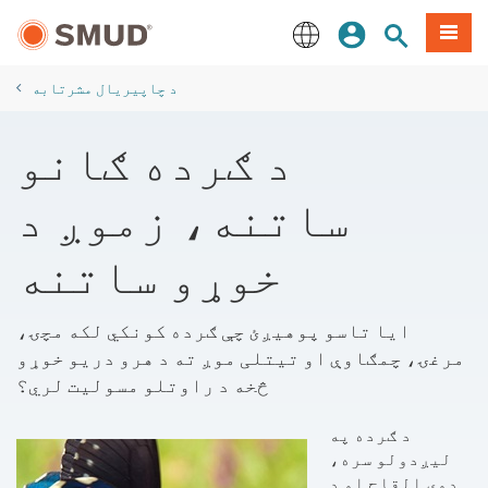
اصلي
مینو
سایټ لټون
ننوزئ
منځپانګې
ته
English
لاړ
​د چاپیریال مشرتابه
شئ
د ګرده ګانو
ساتنه، زموږ د
خوړو ساتنه
ایا تاسو پوهیږئ چې ګرده کونکي لکه مچۍ،
مرغۍ، چمګاوې او تیتلی موږ ته د هرو دریو خوړو
څخه د راوتلو مسولیت لري؟
د ګرده په
لیږدولو سره،
دوی القاح او د