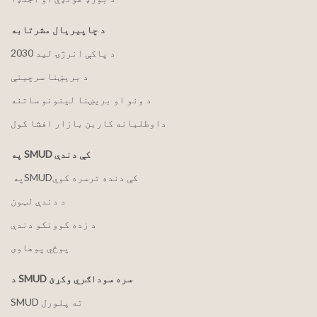
د چاپیریال مشرتابه
2030 د پاکې انرژۍ لید
د بریښنا سرچینې
د ونو او بریښنا لینونو ساتنه
داوطلبانه کاربن بازار افشا کول
په SMUD کې دندې
په ‏‎SMUD‎‏ کې دنده ترسره کوي
د دندې لټون
د زده کوونکو دندې
پوځي پوهاوی
د SMUD سره سوداګري وکړئ
SMUD ته پلورل