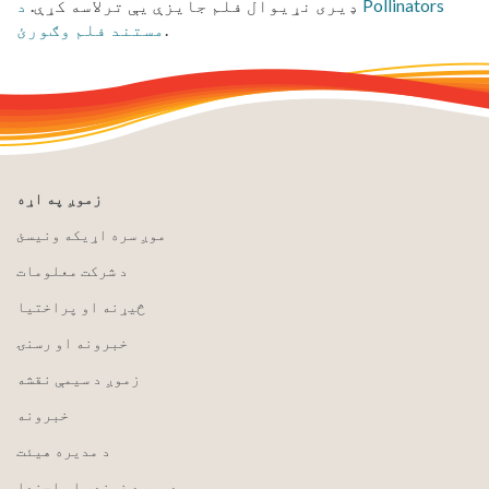
ډیری نړیوال فلم جایزې یې ترلاسه کړې.
د Pollinators
.
مستند فلم وګورئ
زموږ په اړه
موږ سره اړیکه ونیسئ
د شرکت معلومات
څیړنه او پراختیا
خبرونه او رسنۍ
زموږ د سیمې نقشه
خبرونه
د مدیره هیئت
د بورډ غونډې او اجنډا