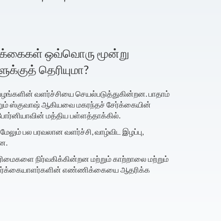
ேர்க்கைகள் ஒவ்வொரு மூன்று
க்குத் தெரியுமா?
 பழங்களின் வளர்ச்சியை செயல்படுத்துகின்றன. பாதாம்
றும் ஸ்குவாஷ் ஆகியவை மகரந்தச் சேர்க்கையின்
போர்னியாவின் மத்திய பள்ளத்தாக்கில்.
லும் பல பரவலான வளர்ச்சி, வாழ்விட இழப்பு,
ளன.
உரிமைகளை நிர்வகிக்கின்றன மற்றும் காற்றாலை மற்றும்
் சேர்க்கையாளர்களின் எண்ணிக்கையை ஆதரிக்க