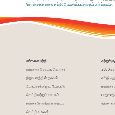
சேர்க்கைக்கான சக்தி ஆவணப்படத்தைப் பார்க்கவும்
.
எங்களை பற்றி
சுற்றுச்
எங்களை தொடர்பு கொள்ள
2030 சுத
நிறுவனத்தின் தகவல்
சக்தி ஆ
ஆராய்ச்சி மற்றும் மேம்பாடு
மரங்கள் 
செய்தி மற்றும் ஊடகம்
பாதுகாத்
எங்கள் பிராந்திய வரைபடம்
தன்னார்வ
செய்திமடல்கள்