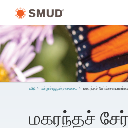
முக்கிய
உள்ளடக்கத்திற்கு
செல்க
வீடு
​சுற்றுச்சூழல் தலைமை
மகரந்தச் சேர்க்கையாளர்க
மகரந்தச் சே