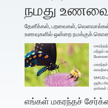
நமது உணவைப
தேனீக்கள், பறவைகள், வெளவால்கள் 
உணவுகளில் ஒன்றை நமக்குக் கொண்
மகரந்தத்
மற்றும் 
வேலையைச்
மகரந்தச
காலநிலை 
SMUD மற்
சூரிய ம
நாங்கள்
எங்கள் மகரந்தச் சேர்க