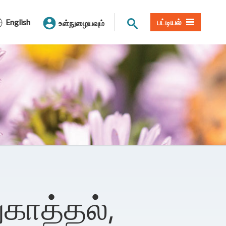
தளத் தேடல்
English
பட்டியல்
உள்நுழையவும்
காத்தல்,