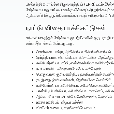
மின்சக்தி ஆராய்ச்சி நிறுவனத்தின் (EPRI) பவர்-இன்-
சேர்க்கை பாதுகாப்பை ஊக்குவிக்கவும் ஆதரிக்கவும் 
ஆகியவற்றில் ஒருங்கிணைக்க உதவும் சமீபத்திய அறிவிய
நாட்டு விதை பாக்கெட்டுகள்
எங்கள் மகரந்தச் சேர்க்கை முயற்சிகளின் ஒரு பகுதி
உள்ள இனங்கள் பின்வருமாறு:
வெள்ளை யாரோ,
அகில்லியா மில்லிஃபோலியம்
நேர்த்தியான கிளாக்கியா,
கிளார்கியா அங்கிகு
கலிபோர்னியா பாப்பி,
எஸ்கோல்சியா கலிபோர்ன
கம்ப்லாண்ட்,
கிரைண்டெலியா கம்போரம்
பொதுவான சூரியகாந்தி,
ஹெலியாந்தஸ் ஆண்ட
குழந்தை நீலக் கண்கள்,
நெமோபிலா மென்சீசி
கலிபோர்னியா ஃபேசிலியா,
ஃபேசிலியா கலிபோர
டான்சி ஃபேசிலியா,
ஃபேசிலியா டானசெட்டிஃபோ
ஆல்காலி சகாடன்,
ஸ்போரோபோலஸ் ஏரோய்ட்ஸ்
ஊதா ஊசி புல்,
ஸ்டிபா புல்ச்ரா
வினிகர் களை,
டிரைகோஸ்டெமா ஈட்டி