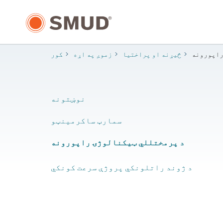
اصلي
منځپانګې
ته
لاړ
شئ
راپورونه
​څیړنه او پراختیا
زموږ په اړه
کور
نوښتونه
سمارټ ساکرمینټو
د پرمختللي ټیکنالوژۍ راپورونه
د ژوند راتلونکي پروژې سرعت کونکي