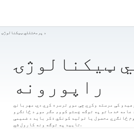
د پرمختللي ټیکنالوژۍ 
ي ټیکنالوژۍ
راپورونه
هیدو کې مرسته وکړي چې موږ ترسره کړي دي. مهرباني
 عامه خدماتو په توګه چمتو کوو، مګر موږ د ځانګړو
کوم ځانګړي محصول یا تولید کونکي ذکر باید د ضمیمې
تایید په توګه ونه کارول شي.