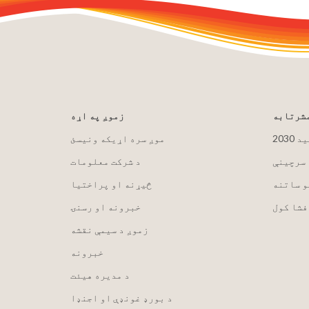
مشرتابه
زموږ په اړه
لید
موږ سره اړیکه ونیسئ
 سرچینې
د شرکت معلومات
و ساتنه
څیړنه او پراختیا
فشا کول
خبرونه او رسنۍ
زموږ د سیمې نقشه
خبرونه
د مدیره هیئت
د بورډ غونډې او اجنډا