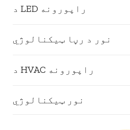
د LED راپورونه
نور د رڼا ټیکنالوژي
د HVAC راپورونه
نور ټیکنالوژي