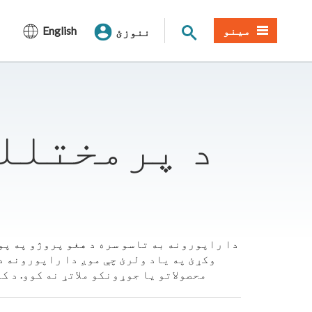
د سایټ لټون
مینو
English
ننوزئ
د پرمختلل
دا راپورونه به تاسو سره د هغو پروژو په پو
وکړئ په یاد ولرئ چې موږ دا راپورونه د
محصولاتو یا جوړونکو ملاتړ نه کوو. د 