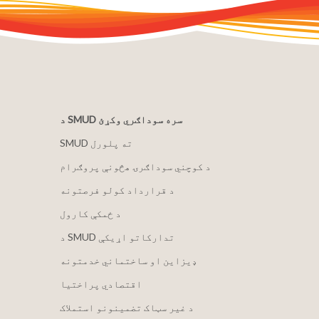
د SMUD سره سوداګري وکړئ
SMUD ته پلورل
د کوچني سوداګرۍ هڅونې پروګرام
د قرارداد کولو فرصتونه
د ځمکې کارول
د SMUD تدارکاتو اړیکې
ډیزاین او ساختماني خدمتونه
اقتصادي پراختیا
د غیر سټاک تضمینونو استملاک