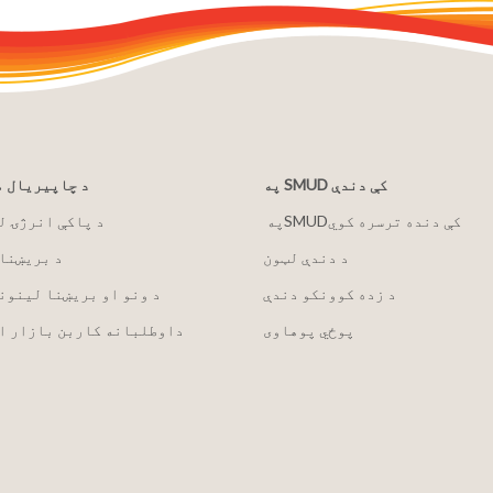
په SMUD کې دندې
د چاپیریال 
په ‏‎SMUD‎‏ کې دنده ترسره کوي
2030 د پاکې انرژۍ 
د دندې لټون
د بریښنا
د زده کوونکو دندې
د ونو او بریښنا لینون
پوځي پوهاوی
داوطلبانه کاربن بازار ا