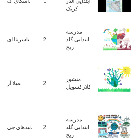
ابتدایی آلدر
1
ک.
اسکای
کریک
مدرسه
ابتدایی گلد
2
ای.
یاسریتا
ریج
منشور
2
آر.
میلا
کلارکسویل
مدرسه
ابتدایی گلد
2
جی.
نیدهای
ریج