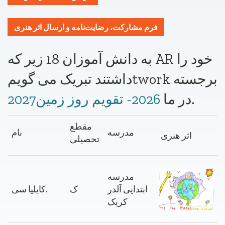
فرم مشارکت، رضایت‌نامه و ارسال اثر هنری
به دانش آموزان 18 زیر که AR خود را
twork برجسته
داشتند تبریک می گویم
.
در ما
2026- تقویم روز زمین2027
مقطع
مدرسه
نام
اثر هنری
تحصیلی
مدرسه
ابتدایی آلدر
ک
سی.
کایلیا
کریک