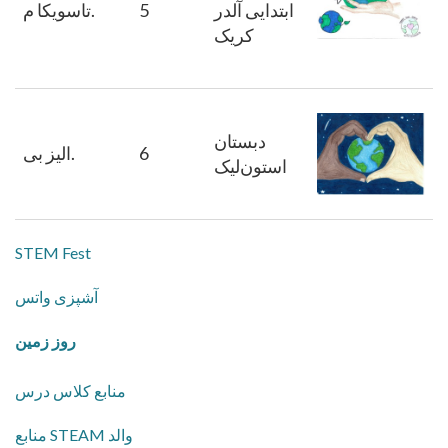
ابتدایی آلدر
5
م.
تاسویکا
کریک
دبستان
6
بی.
الیز
استون‌لیک
STEM Fest
آشپزی واتس
روز زمین
منابع کلاس درس
منابع STEAM والد