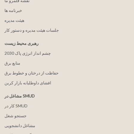
نقشه قلمرو ما
خبرنامه ها
هيئت مدیره
جلسات هیئت مدیره و دستور کار
رهبری محیط زیست
2030 چشم انداز انرژی پاک
منابع برق
حفاظت از درختان و خطوط برق
افشای داوطلبانه بازار کربن
مشاغل در SMUD
کار در SMUD
جستجو شغل
مشاغل دانشجویی