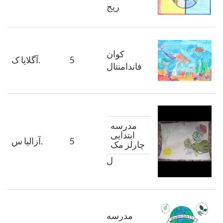
ریج
کوان
5
ک.
آگلایا
فاندامنتال
مدرسه
ابتدایی
5
.
آزالیا س
چارلز مک
ل
مدرسه