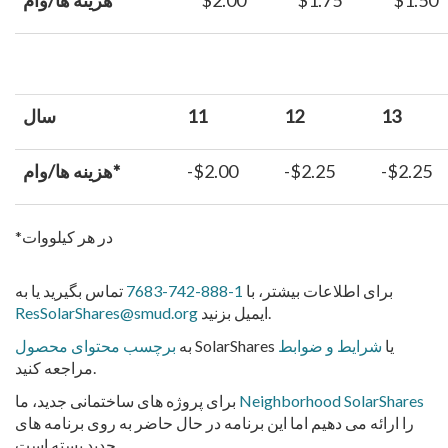
$1.50
$1.75
$2.00
وام*
هزینه ها/
13
12
11
سال
-$2.25
-$2.25
-$2.00
وام*
هزینه ها/
*در هر کیلو
وات
برای اطلاعات بیشتر، با
1-888-742-7683
تماس بگیرید یا به
ایمیل بزنید.
ResSolarShares@smud.org
SolarShares یا
شرایط و ضوابط
به
برچسب محتوای محصول
مراجعه کنید.
Neighborhood SolarShares
برای پروژه های ساختمانی جدید، ما
را ارائه می دهیم اما این برنامه در حال حاضر به روی برنامه های
جدید بسته است.