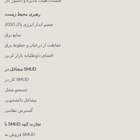
جلسات هیئت مدیره و دستور کار
رهبری محیط زیست
2030 چشم انداز انرژی پاک
منابع برق
حفاظت از درختان و خطوط برق
افشای داوطلبانه بازار کربن
مشاغل در SMUD
کار در SMUD
جستجو شغل
مشاغل دانشجویی
گسترش نظامی
با SMUD تجارت کنید
فروش به SMUD