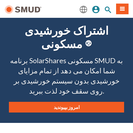
رفتن
منو
تجوی سایت
ورود
به
محتوای
English
اصلی
اشتراک خورشیدی
مسکونی ®
برنامه SolarShares مسکونی SMUD به
شما امکان می دهد از تمام مزایای
خورشیدی بدون سیستم خورشیدی بر
روی سقف خود لذت ببرید.
امروز بپیوندید