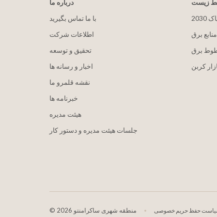
یط زیست
درباره ما
پاک
با ما تماس بگیرید
منابع برق
اطلاعات شرکت
طوط برق
تحقیق و توسعه
زار کربن
اخبار و رسانه ها
نقشه قلمرو ما
خبرنامه ها
هيئت مدیره
جلسات هیئت مدیره و دستور کار
2026 منطقه شهری ساکرامنتو
©
است حفظ حریم خصوصی