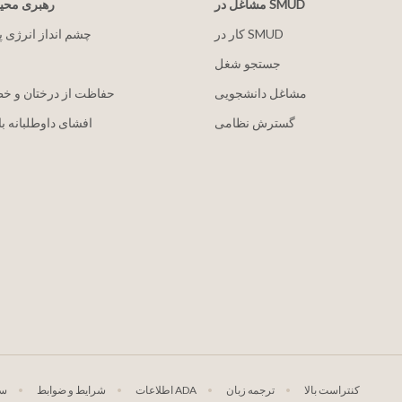
مشاغل در SMUD
رهبری مح
کار در SMUD
2030 چشم انداز انرژی 
جستجو شغل
مشاغل دانشجویی
حفاظت از درختان و خ
گسترش نظامی
افشای داوطلبانه با
کنتراست بالا
ترجمه زبان
اطلاعات ADA
شرایط و ضوابط
سی