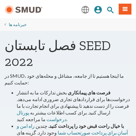
رفتن
منو
تجوی سایت
ورود
به
محتوای
English
اصلی
خبرنامه ها
فصل تابستان SEED
2022
در SMUD، ما اینجا هستیم تا از جامعه، مشاغل و محله‌های خود
حمایت کنیم:
فرصت های پیمانکاری
بخش تدارکات ما به انتشار
درخواست‌ها برای قراردادهای تجاری ضروری ادامه می‌دهد.
فرصت را از دست ندهید تا پیشنهادی برای انجام تجارت با ما
ارسال کنید. برای کسب اطلاعات بیشتر به
پورتال
ما مراجعه کنید.
درخواست
با خیال راحت قبض خود را پرداخت کنید.
چندین
راه امن و
آسان برای پرداخت صورتحساب شما
وجود دارد. گزینه های