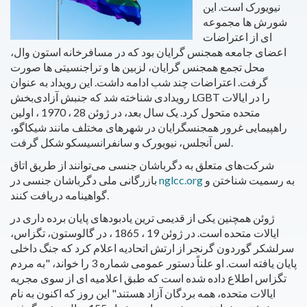
نیویورک است. این
شورش ها مجموعه
ای از اعتراضات
اعضای جامعه همجنس گرایان بود که در مسافرخانه استون وال،
محل تجمع همجنس گرایان، لزبین ها و تراجنسیتی ها صورت
گرفت. اعتراضات چند شب ادامه داشت. این رویداد به عنوان
رویدادی شناخته شد که جنبش آزادی‌بخش LGBT را در ایالات
متحده متحول کرد. یک سال بعد، در ژوئن 28 ، 1970 ، اولین
راهپیمایی غرور همجنسگرایان در شهرهای مختلف مانند شیکاگو،
لس آنجلس، نیویورک و سانفرانسیسکو شکل گرفت.
شرکت‌های متعلق به دگرباشان جنسی می‌توانند از طریق اتاق
به رسمیت شناختن و
nglcc.org
بازرگانی ملی دگرباشان جنسی در
گواهینامه دریافت کنند.
ژوئن همچنین یکی از قدیمی ترین یادبودهای پایان برده داری در
ایالات متحده است. در ژوئن 19 ، 1865 ، در گالوستون، تگزاس،
سرلشکر گوردون گرنجر از ارتش اتحادیه اعلام کرد که جنگ داخلی
پایان یافته است. او علناً دستور عمومی شماره 3 را خواند، "به مردم
تگزاس اطلاع داده شده است که طبق اعلامیه ای از سوی مجریه
ایالات متحده، همه بردگان آزاد هستند." این روز که اکنون به نام