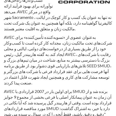
کسب‌وکارها راه‌حل‌های
نوآورانه برای بهبود فرآیند ارائه
می‌دهد. AVEC واقع در مرکز
شهر Sacramento ، نه تنها به عنوان یک کسب و کار کوچک در ایالت
کالیفرنیا گواهینامه دارد، بلکه آنها همچنین به عنوان یک شرکت تحت
مالکیت زنان و متعلق به اقلیت معتبر هستند.
AVEC به‌عنوان عضوی از «تسویه‌کننده تأمین‌کننده» برای
شرکت‌های تحت مالکیت زنان، مجدانه کار کرده است تا کسب‌وکار
خود را از طریق بسیاری از درخواست‌های دولتی، ایالتی و محلی
ایجاد کند. به گفته هاربیندر گیل، رئیس AVEC، رقابت با شرکت‌های
بزرگ با دسترسی بیشتر به منابع، شناخت در میان تیم‌های بزرگ و
تلاش‌های بازاریابی قوی دشوار بود. از طریق برنامه SEED SMUD،
آنها فرصت هایی برای عقد قرارداد فرعی با شرکت های بزرگتر و
توسعه مشارکت های کاری و همچنین ایجاد شهرت قابل اعتماد در
صنعت پیدا کردند.
AVEC برای اولین بار در 2007 قراردادی با SMUD برنده شد و از
آن زمان به عنوان پیمانکار اصلی یا فرعی بخشی از مجموع 9 جوایز
قرارداد بوده است. وقتی از هاربیندر گیل پرسیده شد که آیا نکاتی در
مورد مناقصه قراردادهای SMUD دارد یا خیر، به اشتراک گذاشت:
"دقیق و دقیق باشید، فقط آنچه را که در سوال پرسیده می شود