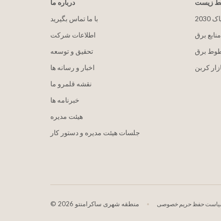
یط زیست
درباره ما
پاک
با ما تماس بگیرید
منابع برق
اطلاعات شرکت
طوط برق
تحقیق و توسعه
زار کربن
اخبار و رسانه ها
نقشه قلمرو ما
خبرنامه ها
هيئت مدیره
جلسات هیئت مدیره و دستور کار
2026 منطقه شهری ساکرامنتو
©
است حفظ حریم خصوصی