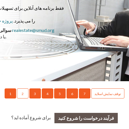
را می پذیرد.
پروژه خ
realestate@smud.org
با ما در
سوالی 
تماس بگیرید.
یا د
توقف نمایش اسلاید
7
6
5
4
3
2
1
برای شروع آماده اید؟
فرآیند درخواست را شروع کنید