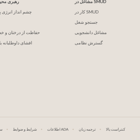
مشاغل در SMUD
رهبری مح
کار در SMUD
2030 چشم انداز انرژی 
جستجو شغل
مشاغل دانشجویی
حفاظت از درختان و خ
گسترش نظامی
افشای داوطلبانه با
کنتراست بالا
ترجمه زبان
اطلاعات ADA
شرایط و ضوابط
سی