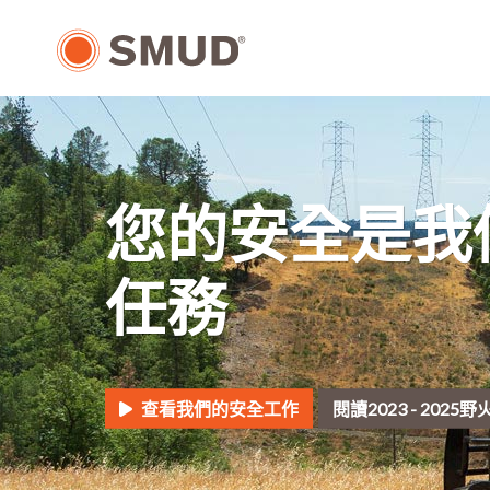
跳
至
主
要
內
容
您的安全是我
任務
查看我們的安全工作
閱讀2023 - 202