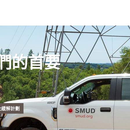
們的首要
5野火緩解計劃