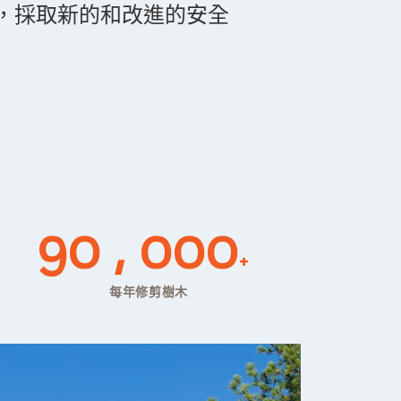
，採取新的和改進的安全
90 , 000
+
每年修剪樹木