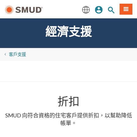
跳
登入
站內搜尋
選單
至
主
English
要
經濟支援
內
容
客戶支援
折扣
SMUD 向符合資格的住宅客戶提供折扣，以幫助降低
帳單。