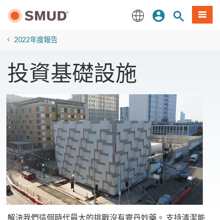
跳
登入
站內搜尋
選單
至
主
English
要
2022年度報告
內
容
投資基礎設施
解決我們這個時代最大的挑戰沒有靈丹妙藥。 支持清潔能