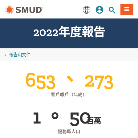
跳
登入
站內搜尋
選單
至
主
English
要
2022年度報告
內
容
報告和文件
653 、 273
客戶帳戶（年底）
1 。 50
百萬
服務區人口