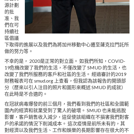
源計劃
的批
准、我
們在可
持續社
區倡議
下取得的進展以及我們為將加州移動中心遷至薩克拉門託所
做的努力等。
不幸的是， 2020是正常的對立面。 如我們所知，COVID-
19危機改變了我們的生活，不僅改變了 SMUD 的生活，也
改變了我們所服務的客戶和社區的生活。 經過審計的2019
財務報表可在 smud.org 上查看，但我認為該報告的開頭部
分（歷來以引人注目的照片和圖形來概述 SMUD 的成就）
在此時是不合適的。
在冠狀病毒爆發的前三個月，我們看到我們的社區和全國範
圍內的經濟和就業受到了驚人的破壞。 SMUD 也未能逃脫
影響，客戶銷售收入減少，這促使該組織在不損害我們對客
戶的承諾的情況下削減成本。 這次疫情是前所未有的，其
對經濟以及我們生活、工作和娛樂的長期影響存在很大的不