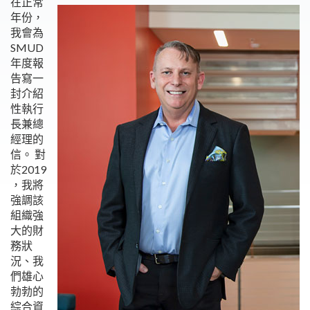
在正常
年份，
我會為
SMUD
年度報
告寫一
封介紹
性執行
長兼總
經理的
信。 對
於2019
，我將
強調該
組織強
大的財
務狀
況、我
們雄心
勃勃的
綜合資