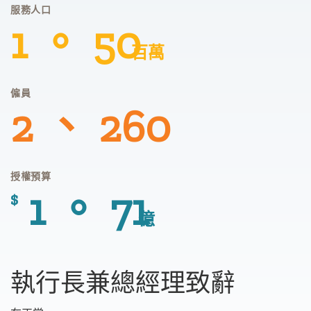
服務人口
1 。 50
百萬
僱員
2 、 260
授權預算
1 。 71
$
億
執行長兼總經理致辭