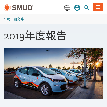
跳
登入
站內搜尋
選單
至
主
English
要
報告和文件
內
容
2019年度報告