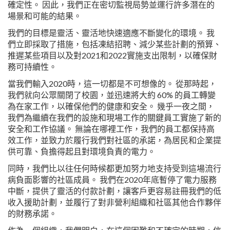
確定性。 因此，我們正在密切監視局勢並運行許多潛在的
場景和可能的結果。
我們的目標是靈活、靈活地快速適應不斷變化的環境。 我
們立即採取了措施，包括凍結招聘、減少某些計劃的預算、
推遲某些項目以及對2021和2022實施支出限制，以確保財
務可持續性。
當我們輸入2020時，這一切都是不可想像的。 從那時起，
我們就向公眾關閉了校園，並迅速將大約 60% 的員工轉變
為在家工作，以確保他們的健康和安全。 幾乎一夜之間，
我們為繼續在我們的設施和現場工作的關鍵員工實施了新的
安全和工作協議。 無論在哪裡工作，我們的員工都保持高
效工作，並致力於履行我們對社區的承諾，為居民和企業提
供可靠、負擔得起且對環境負責的電力。
同時，我們比以往任何時候都更加努力地支持受到這場流行
病負面影響的社區成員。 我們在2020年底暫停了電力服務
中斷，提供了靈活的付款計劃，讓客戶更容易註冊我們的低
收入援助計劃，並履行了對非營利組織和社區其他合作夥伴
的財務承諾。