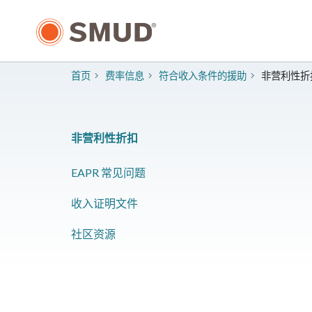
跳
至
主
要
内
首页
费率信息
符合收入条件的援助
非营利性折
容
非营利性折扣
EAPR 常见问题
收入证明文件
社区资源