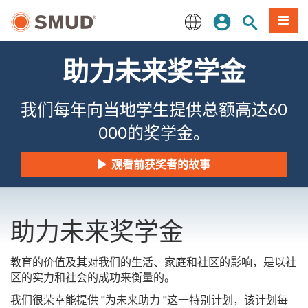
跳
登录
网站搜索
項目
至
主
English
要
助力未来奖学金
内
容
我们每年向当地学生提供总额高达60
000的奖学金。
观看前获奖者的故事
助力未来奖学金
教育的价值及其对我们的生活、家庭和社区的影响，是以社
区的实力和社会的成功来衡量的。
我们很荣幸能提供 "为未来助力 "这一特别计划，该计划每