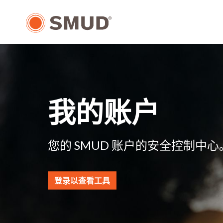
跳
至
主
要
内
容
我的账户
您的 SMUD 账户的安全控制中心
登录以查看工具