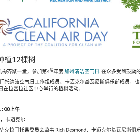
植12棵树
届
机构齐聚一堂，参加第4
年度
加州清洁空气日
. 在众多受到鼓
orn) 是萨克拉门托清洁空气日工作组成员、卡迈克尔基瓦尼斯俱乐部
日在拉塞拉社区中心举行的植树活动。
 : 00上午
路，卡迈克尔
born，萨克拉门托县委员会监事
Rich Desmond、卡迈克尔基瓦