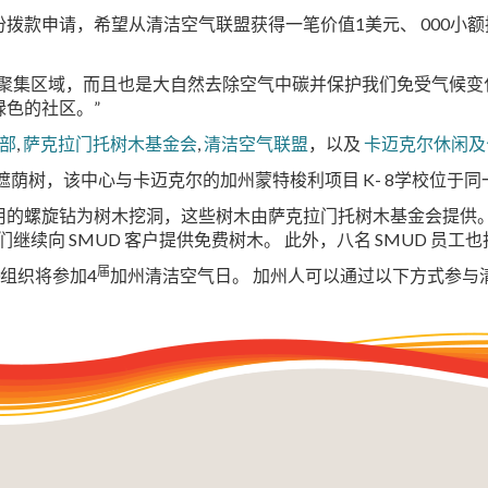
拨款申请，希望从清洁空气联盟获得一笔价值1美元、 000小
聚集区域，而且也是大自然去除空气中碳并保护我们免受气候变
色的社区。”
部
,
萨克拉门托树木基金会
,
清洁空气联盟
，以及
卡迈克尔休闲及
遮荫树，该中心与卡迈克尔的加州蒙特梭利项目 K- 8学校位于同
用的螺旋钻为树木挖洞，这些树木由萨克拉门托树木基金会提供。
们继续向 SMUD 客户提供免费树木。 此外，八名 SMUD 员
届
0组织将参加4
加州清洁空气日。 加州人可以通过以下方式参与