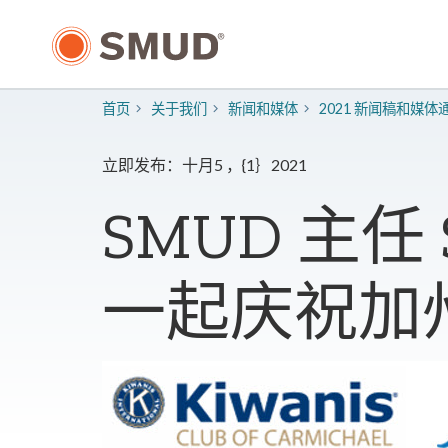
跳
至
主
要
内
首页
关于我们
新闻和媒体
2021 新闻稿和媒体
容
立即发布：十月5 ，{1｝2021
SMUD 主任 S
一起庆祝加