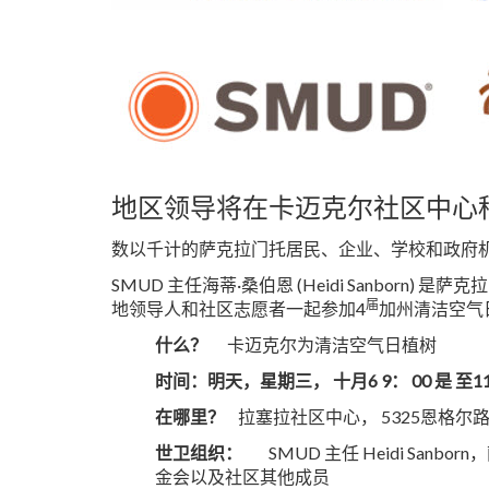
地区领导将在卡迈克尔社区中心种
数以千计的萨克拉门托居民、企业、学校和政府
SMUD 主任海蒂·桑伯恩 (Heidi Sanb
届
地领导人和社区志愿者一起参加4
加州清洁空气
什么？
卡迈克尔为清洁空气日植树
时间：明天，星期三，
十月6
9
： 00
是
至11
在哪里？
拉塞拉社区中心， 5325恩格尔
世卫组织：
SMUD 主任 Heidi San
金会以及社区其他成员