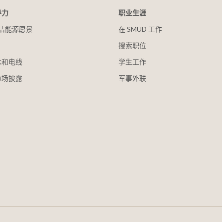
导力
职业生涯
 清洁能源愿景
在 SMUD 工作
搜索职位
木和电线
学生工作
市场披露
军事外联