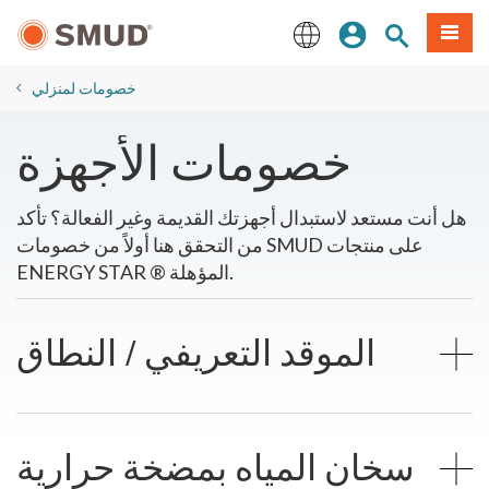
انتقل
ة طعام
بحث الموقع
تسجيل الدخول
إلى
المحتوى
English
الرئيسي
خصومات لمنزلي
​خصومات الأجهزة
هل أنت مستعد لاستبدال أجهزتك القديمة وغير الفعالة؟ تأكد
من التحقق هنا أولاً من خصومات SMUD على منتجات
ENERGY STAR ® المؤهلة.
الموقد التعريفي / النطاق
سخان المياه بمضخة حرارية