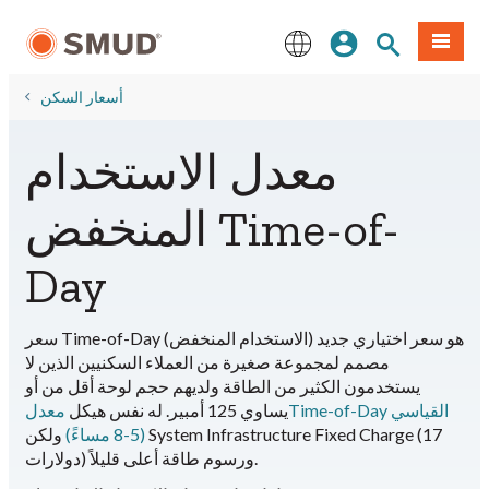
انتقل
مة طعام
بحث الموقع
تسجيل الدخول
إلى
المحتوى
English
الرئيسي
أسعار السكن
معدل الاستخدام
المنخفض Time-of-
Day
سعر Time-of-Day (الاستخدام المنخفض) هو سعر اختياري جديد
مصمم لمجموعة صغيرة من العملاء السكنيين الذين لا
يستخدمون الكثير من الطاقة ولديهم حجم لوحة أقل من أو
يساوي 125 أمبير. له نفس هيكل
معدلTime-of-Day القياسي
(5-8 مساءً)
ولكن System Infrastructure Fixed Charge (17
دولارات) ورسوم طاقة أعلى قليلاً.