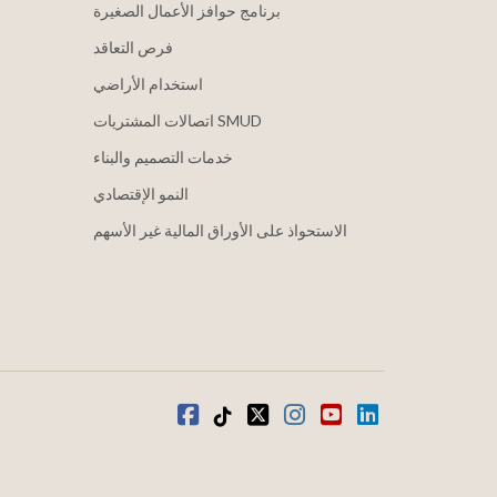
برنامج حوافز الأعمال الصغيرة
فرص التعاقد
استخدام الأراضي
اتصالات المشتريات SMUD
خدمات التصميم والبناء
النمو الإقتصادي
الاستحواذ على الأوراق المالية غير الأسهم
موقع YouTube
ينكدين
انستغرام
تويتر
تيكتوك
فيسبوك