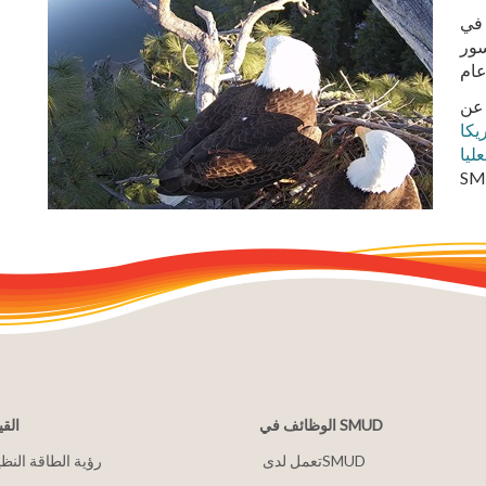
 على ارتفاع 185 قدم في
سور
ًا الصادر عن
يكا
الوظائف في SMUD
القي
2030 رؤية الطاقة النظ