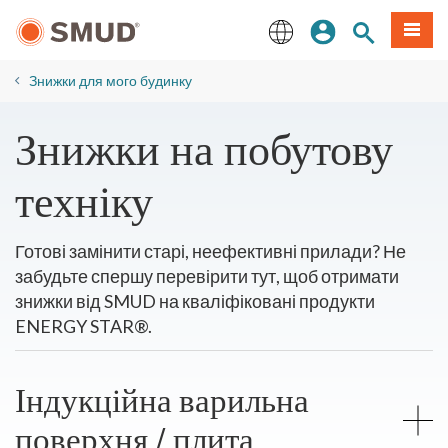
Перейти
Увійдіть
Пошук по 
Мен
до
основного
English
змісту
Знижки для мого будинку
​Знижки на побутову
техніку
Готові замінити старі, неефективні прилади? Не
забудьте спершу перевірити тут, щоб отримати
знижки від SMUD на кваліфіковані продукти
ENERGY STAR®.
Індукційна варильна
поверхня / плита