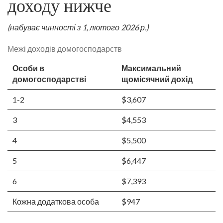
доходу нижче
(набуває чинності з 1, лютого 2026 р.)
Межі доходів домогосподарств
Особи в
Максимальний
домогосподарстві
щомісячний дохід
1-2
$3,607
3
$4,553
4
$5,500
5
$6,447
6
$7,393
Кожна додаткова особа
$947