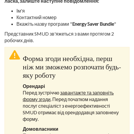
ласка, залиште наступне повідомлення:
Ім'я
Контактний номер
Вкажіть назву програми "
Energy Saver Bundle
"
Представник SMUD зв'яжеться з вами протягом 2
робочих днів.
Форма згоди необхідна, перш
ніж ми зможемо розпочати будь-
яку роботу
Орендарі
Перед зустріччю
завантажте та заповніть
форму згоди
. Перед початком надання
послуг спеціаліст з енергоефективності
SMUD отримає від орендодавця заповнену
форму.
Домовласники