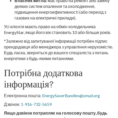
Власник житла:
має право на ремонт або заміну
деяких систем опалення та охолодження,
підвищення енергоефективності (або перехід з
газових на електричні прилади).
Усі клієнти мають право на обмін холодильника
EnergyStar, якщо його вік становить 10 або більше років.
*Залежно від запитуваної інформації потрібен підпис
орендодавця або менеджера з управління нерухомістю.
Будь ласка, зверніться до вашого спеціаліста з питань
енергетики з будь-якими питаннями.
Потрібна додаткова
інформація?
Електронна пошта:
EnergySaverBundles@smud.org
Дзвінок:
1-916-732-5659
Якщо дзвінок потрапляє на голосову пошту, будь