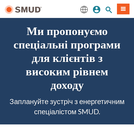
Перейти
Увійдіть
Пошук по 
Мен
до
основного
English
змісту
Ми пропонуємо
спеціальні програми
для клієнтів з
високим рівнем
доходу
Заплануйте зустріч з енергетичним
спеціалістом SMUD.