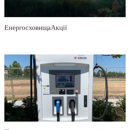
ЕнергосховищаАкції