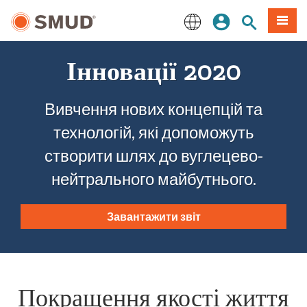
Перейти
Увійдіть
Пошук по 
Мен
до
основного
English
змісту
Інновації 2020
Вивчення нових концепцій та
технологій, які допоможуть
створити шлях до вуглецево-
нейтрального майбутнього.
Завантажити звіт
Покращення якості життя