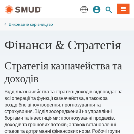
Перейти
Увійдіть
Пошук по 
Мен
до
основного
English
змісту
​Виконавче керівництво
Фінанси & Стратегія
Стратегія казначейства та
доходів
Відділ казначейства та стратегії доходів відповідає за
всі операції та функції казначейства, а також за
роздрібне ціноутворення, прогнозування та
страхування. Відділ зосереджений на управлінні
боргами та інвестиціями; прогнозуванні продажів,
доходів та грошових потоків; а також встановленні
ставок та дотриманні фінансових норм. Робочі групи