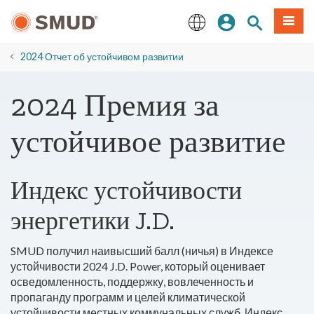
Перейти
вход
Поиск по 
Мен
к
основному
English
содержанию
2024 Отчет об устойчивом развитии
2024 Премия за
устойчивое развитие
Индекс устойчивости
энергетики J.D.
SMUD получил наивысший балл (ничья) в Индексе
устойчивости 2024 J.D. Power, который оценивает
осведомленность, поддержку, вовлеченность и
пропаганду программ и целей климатической
устойчивости местных коммунальных служб. Индекс