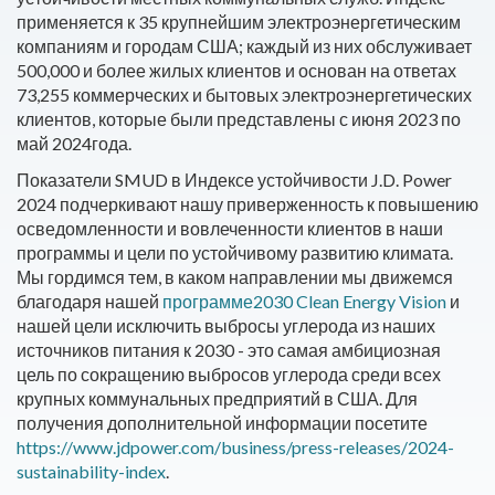
применяется к 35 крупнейшим электроэнергетическим
компаниям и городам США; каждый из них обслуживает
500,000 и более жилых клиентов и основан на ответах
73,255 коммерческих и бытовых электроэнергетических
клиентов, которые были представлены с июня 2023 по
май 2024года.
Показатели SMUD в Индексе устойчивости J.D. Power
2024 подчеркивают нашу приверженность к повышению
осведомленности и вовлеченности клиентов в наши
программы и цели по устойчивому развитию климата.
Мы гордимся тем, в каком направлении мы движемся
благодаря нашей
программе2030 Clean Energy Vision
и
нашей цели исключить выбросы углерода из наших
источников питания к 2030 - это самая амбициозная
цель по сокращению выбросов углерода среди всех
крупных коммунальных предприятий в США. Для
получения дополнительной информации посетите
https://www.jdpower.com/business/press-releases/2024-
sustainability-index
.