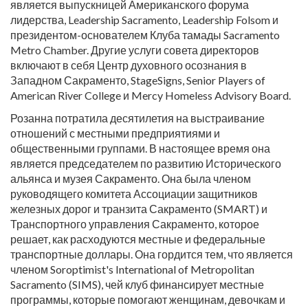
является выпускницей Американского форума
лидерства, Leadership Sacramento, Leadership Folsom и
президентом-основателем Клуба тамады Sacramento
Metro Chamber. Другие услуги совета директоров
включают в себя Центр духовного осознания в
Западном Сакраменто, StageSigns, Senior Players of
American River College и Mercy Homeless Advisory Board.
Розанна потратила десятилетия на выстраивание
отношений с местными предприятиями и
общественными группами. В настоящее время она
является председателем по развитию Исторического
альянса и музея Сакраменто. Она была членом
руководящего комитета Ассоциации защитников
железных дорог и транзита Сакраменто (SMART) и
Транспортного управления Сакраменто, которое
решает, как расходуются местные и федеральные
транспортные доллары. Она гордится тем, что является
членом Soroptimist's International of Metropolitan
Sacramento (SIMS), чей клуб финансирует местные
программы, которые помогают женщинам, девочкам и