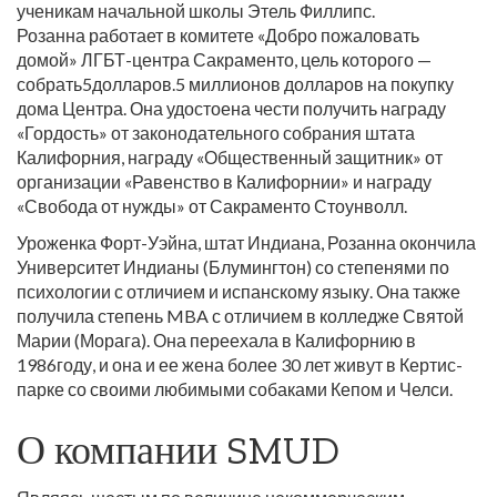
ученикам начальной школы Этель Филлипс.
Розанна работает в комитете «Добро пожаловать
домой» ЛГБТ-центра Сакраменто, цель которого —
собрать5долларов.5 миллионов долларов на покупку
дома Центра. Она удостоена чести получить награду
«Гордость» от законодательного собрания штата
Калифорния, награду «Общественный защитник» от
организации «Равенство в Калифорнии» и награду
«Свобода от нужды» от Сакраменто Стоунволл.
Уроженка Форт-Уэйна, штат Индиана, Розанна окончила
Университет Индианы (Блумингтон) со степенями по
психологии с отличием и испанскому языку. Она также
получила степень MBA с отличием в колледже Святой
Марии (Морага). Она переехала в Калифорнию в
1986году, и она и ее жена более 30 лет живут в Кертис-
парке со своими любимыми собаками Кепом и Челси.
О компании SMUD