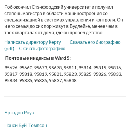
Роб окончил Стэнфордский университет и получил
степень магистра в области машиностроения со
специализацией в системах управления и контроля. Он
и его семья до сих пор живут в Вудлейке, менее чем в
трех кварталах от дома, где он провел детство.
Написать директору Керту
Скачать его биографию
(pdf)
Скачать фотографию
Почтовые индексы в Ward 5:
95626, 95660, 95673, 95678, 95811, 95814, 95815, 95816,
95817, 95818, 95819, 95821, 95823, 95825, 95826, 95833,
95834, 95835, 95836, 95837, 95838
​Брэндон Роуз
​Нэнси Буй-Томпсон