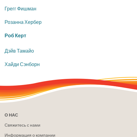
​Грегг Фишман
Розанна Хербер
​Роб Керт
​Дэйв Тамайо
Хайди Сэнборн
О НАС
Свяжитесь с нами
Информация о компании