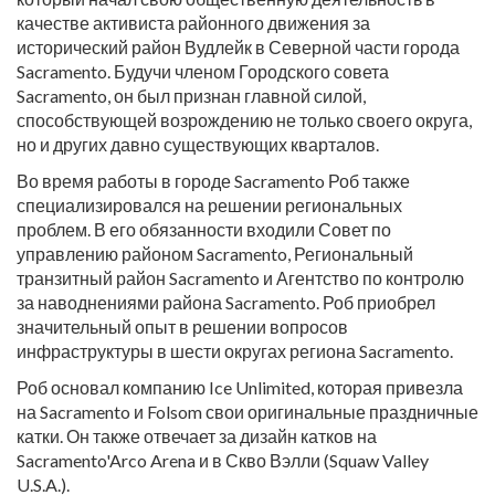
качестве активиста районного движения за
исторический район Вудлейк в Северной части города
Sacramento. Будучи членом Городского совета
Sacramento, он был признан главной силой,
способствующей возрождению не только своего округа,
но и других давно существующих кварталов.
Во время работы в городе Sacramento Роб также
специализировался на решении региональных
проблем. В его обязанности входили Совет по
управлению районом Sacramento, Региональный
транзитный район Sacramento и Агентство по контролю
за наводнениями района Sacramento. Роб приобрел
значительный опыт в решении вопросов
инфраструктуры в шести округах региона Sacramento.
Роб основал компанию Ice Unlimited, которая привезла
на Sacramento и Folsom свои оригинальные праздничные
катки. Он также отвечает за дизайн катков на
Sacramento'Arco Arena и в Скво Вэлли (Squaw Valley
U.S.A.).