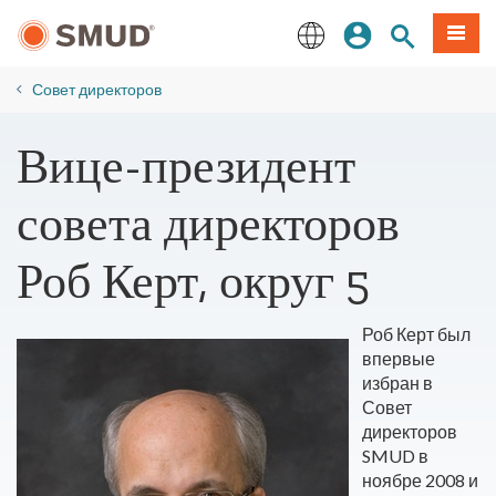
Перейти
вход
Поиск по 
Мен
к
основному
English
содержанию
Совет директоров
Вице-президент
совета директоров
Роб Керт, округ 5
Роб Керт был
впервые
избран в
Совет
директоров
SMUD в
ноябре 2008 и