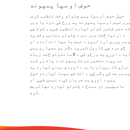
حوض او سپا پمپونه
خپل حوض او سپا پمپ چلولو وخت تنظیم کړئ.
ری حوض او سپا پمپونه په ورځ کې دوه یا ډیر
ه حجم فلټر کولو لپاره تنظیم شوي ، کوم چې
د اړتیا څخه ډیر دی. د چلولو مناسب وخت په
سم پورې اړه لري، د حوض یا سپا اندازه، او
څومره چې کارول کیږي، مګر یو معیاري پمپ
باید د اوړي په ورځو کې د 6 ساعتونو څخه زیات
نه وي. د متغیر سرعت پمپونه د پام وړ کمه
نرژي کاروي او باید د اوږدې مودې لپاره په
ټ سرعت کې وګرځي. د اضافي سپما لپاره، خپل
پمپ د اوړي په جریان کې د نیمې شپې او
ماسپښین تر مینځ د چلولو لپاره مهالویش
کړئ.