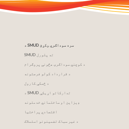
د SMUD سره سوداګري وکړئ
SMUD ته پلورل
د کوچني سوداګرۍ هڅونې پروګرام
د قرارداد کولو فرصتونه
د ځمکې کارول
د SMUD تدارکاتو اړیکې
ډیزاین او ساختماني خدمتونه
اقتصادي پراختیا
د غیر سټاک تضمینونو استملاک