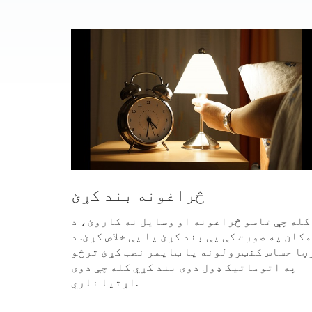
څراغونه بند کړئ
کله چې تاسو څراغونه او وسایل نه کاروئ، د
کان په صورت کې یې بند کړئ یا یې خلاص کړئ. د
ڼا حساس کنټرولونه یا ټایمر نصب کړئ ترڅو
په اتوماتيک ډول دوی بند کړي کله چې دوی
اړتیا نلري.