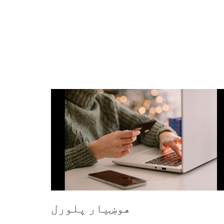
هوښیار پلورل