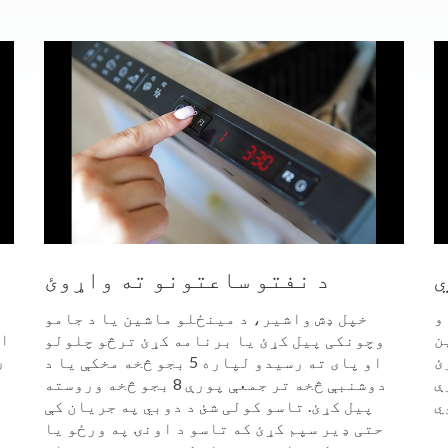
ي
د نفتو ساعتونو ته واړوئ
و
خپل ډش واشیر، د مینځلو ماشین یا د جامو
ښین
ام
وچونکی پیل کړئ یا برنامه کړئ ترڅو چلولو
ئ
ر
او پای ته رسیدو لپاره 5 بجو څخه مخکې یا د
ې
دوشنبې څخه تر جمعې پورې 8 بجو څخه وروسته
پیل کړئ. تاسو کولی شئ د دوبي په جریان کې
حتی ډیر سپم کړئ که تاسو د اونۍ په ورځو یا