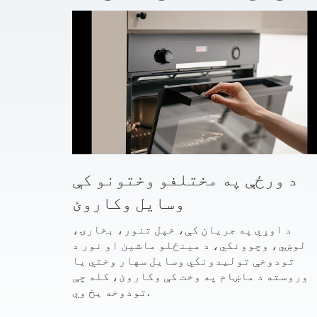
د ورځې په مختلفو وختونو کې
وسایل وکاروئ
د اوړي په جریان کې، خپل تنور، بخارۍ،
لوښي، وچوونکي، د مینځلو ماشین او نور د
تودوخې تولیدونکي وسایل سهار وختي یا
وروسته د ماښام په وخت کې وکاروئ، کله چې
تودوخه یخ وي.