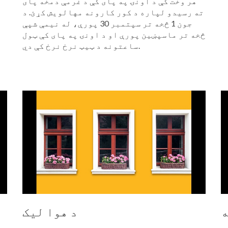
هر وخت کې د اونۍ په پای کې د غرمې دمخه پای
ته رسیدو لپاره د کور کارونه مهالویش کړئ. د
جون 1 څخه تر سپتمبر 30 پورې، له نیمې شپې
څخه تر ماسپښین پورې او د اونۍ په پای کې ټول
ساعتونه د ټیټ نرخ نرخ کې دي.
ه
د هوا لیک