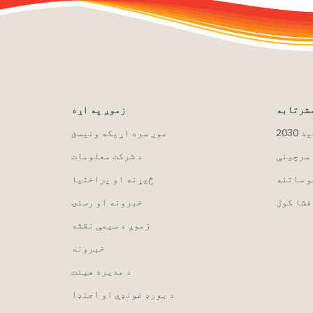
مشرتابه
زموږ په اړه
لید
موږ سره اړیکه ونیسئ
 سرچینې
د شرکت معلومات
و ساتنه
څیړنه او پراختیا
فشا کول
خبرونه او رسنۍ
زموږ د سیمې نقشه
خبرونه
د مدیره هیئت
د بورډ غونډې او اجنډا