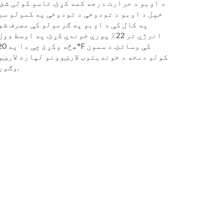
د اوبو د حرارت درجه کمه کړئ. تاسو کولی شئ 
خپل د اوبو د تودوخې د تودوخې په کمولو سر
په کال کې د اوبو په ګرمولو کې مصرف شو
انرژي تر 22٪ پورې خوندي کړئ. په اوسط ډو
هڅه وکړئ چې دا په 20
کولو دمخه د خوندیتوب لارښوونو لپاره لارښو
وګورئ.