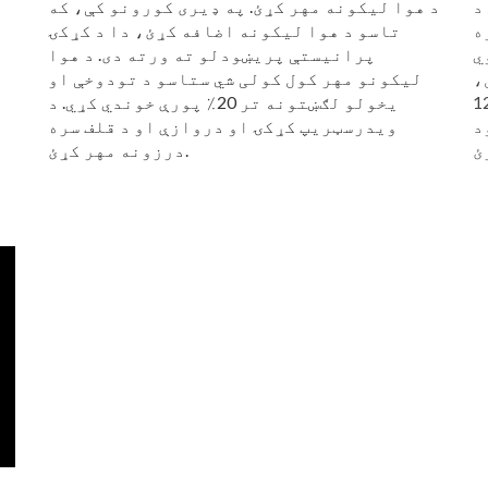
د
د هوا لیکونه مهر کړئ. په ډیری کورونو کې، که
ه
تاسو د هوا لیکونه اضافه کړئ، دا د کړکۍ
ي
پرانیستې پریښودلو ته ورته دی. د هوا
ل،
لیکونو مهر کول کولی شي ستاسو د تودوخې او
1°F کې وساتئ. د سمون
یخولو لګښتونه تر 20٪ پورې خوندي کړي. د
د
ویدرسټریپ کړکۍ او دروازې او د قلف سره
درزونه مهر کړئ.