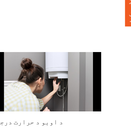
 ورکړئ
د اوبو د حرارت درج