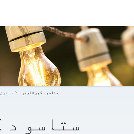
ستاسو د کور شاوخوا
د انرژي
ستاسو د 