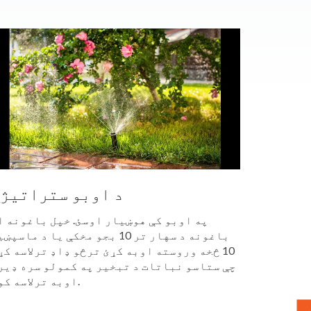
د اوبو ستراتیژ
په اوبو کې هوښیار اوسئ. خپل باغونه ا
باغونه د سهار تر 10 بجو مخکې یا د ماسپ
10 څخه وروسته اوبه کړئ ترڅو ډاډ ترلاسه کړ
چې ستاسو نباتات د تبخیر په کمولو سره ډیر
اوبه ترلاسه کوي.