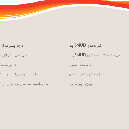
په SMUD کې دندې
د چاپیریال 
په ‏‎SMUD‎‏ کې دنده ترسره کوي
2030 د پاکې انرژۍ 
د دندې لټون
د بریښنا
د زده کوونکو دندې
د ونو او بریښنا لینون
پوځي پوهاوی
داوطلبانه کاربن بازار ا