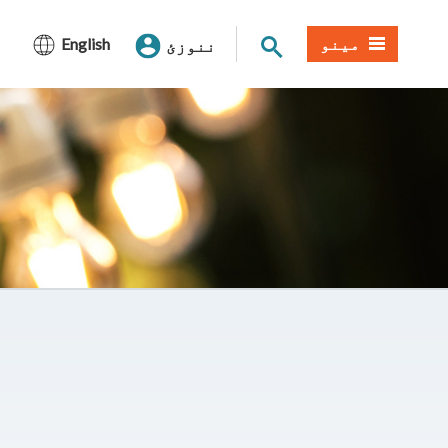
د سایټ لټون
مینو
English
ننوزئ