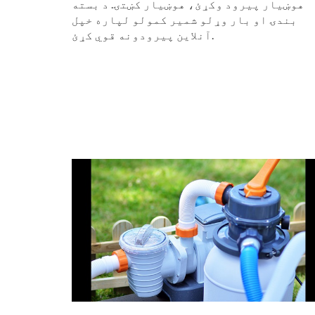
هوښیار پیرود وکړئ، هوښیار کښتۍ. د بسته
بندۍ او بار وړلو شمیر کمولو لپاره خپل
آنلاین پیرودونه قوي کړئ.