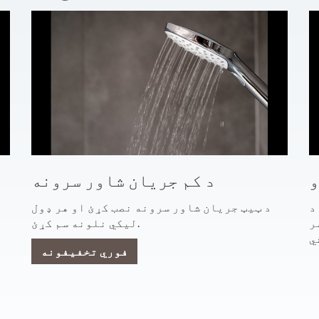
و
د کم جریان شاور سرونه
د
د ټیټ جریان شاور سرونه نصب کړئ او هر ډول
ر
لیکي نلونه سم کړئ.
فوري تخفیفونه