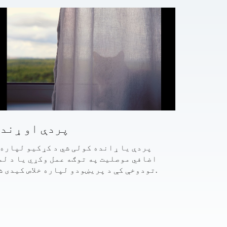
پردې او ړند
پردې یا ړانده کولی شي د کړکیو لپاره 
اضافي موصلیت په توګه عمل وکړي یا د لم
تودوخې کې د پریښودو لپاره خلاص کیدی شي.