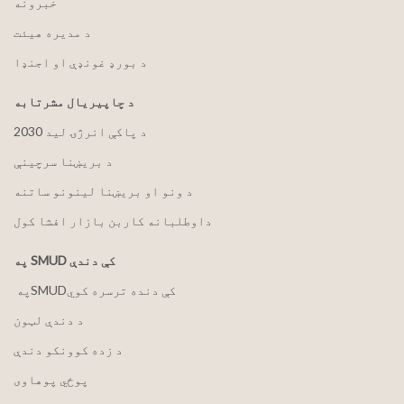
خبرونه
د مدیره هیئت
د بورډ غونډې او اجنډا
د چاپیریال مشرتابه
2030 د پاکې انرژۍ لید
د بریښنا سرچینې
د ونو او بریښنا لینونو ساتنه
داوطلبانه کاربن بازار افشا کول
په SMUD کې دندې
په ‏‎SMUD‎‏ کې دنده ترسره کوي
د دندې لټون
د زده کوونکو دندې
پوځي پوهاوی