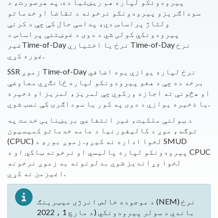
پیرودونکو لپاره هم ریښتیا ده. په هرصورت، د
سوداګریزو پیرودونکو نرخونه د تقاضا او خدماتو
ولتاژ پراساس دي، پداسې حال کې چې د کرنې
پیرودونکي کولی شي د دوی د غوښتنې پراساس د
غیرTime-of-Day نرخ یا اختیاري Time-of-Day نرخ
غوره کړي.
SSR زموږ Time-of-Day نرخ لپاره یوازې یوه اضافي
برخه ده چې د هغو پیرودونکو لپاره ځانګړي معاوضې
او هڅونې ته اجازه ورکوي چې لمریز، لمریز او ذخیره
یا ذخیره یوازې د دوی په کور یا سوداګرۍ کې نصب شوي.
د ټولنې ملکیت، غیر انتفاعي بریښنایی خدمت په
توګه، موږ د کالیفورنیا د عامه خدماتو کمیسیون
(CPUC) لخوا اداره نه کیږو. زموږ بورډ د SMUD
پیرودونکو لپاره پالیسي او نرخونه ټاکي او د CPUC
لخوا وړاندیز شوي بدلونونه به زموږ نرخونه
اغیزمن نه کړي.
د موجوده خالص انرژی میټرینګ (NEM) نرخ
باندې د سولر پیرودونکي (د مارچ 1 ، 2022