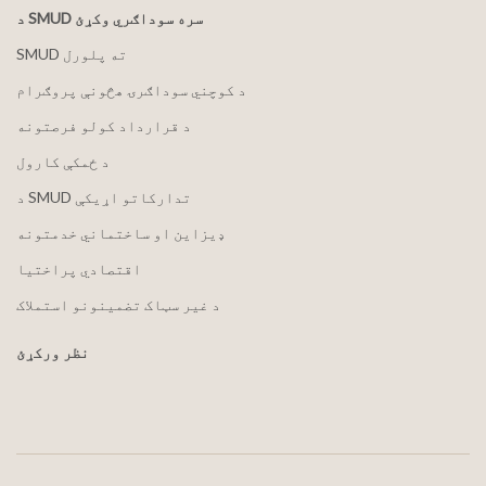
د SMUD سره سوداګري وکړئ
SMUD ته پلورل
د کوچني سوداګرۍ هڅونې پروګرام
د قرارداد کولو فرصتونه
د ځمکې کارول
د SMUD تدارکاتو اړیکې
ډیزاین او ساختماني خدمتونه
اقتصادي پراختیا
د غیر سټاک تضمینونو استملاک
نظر ورکړئ