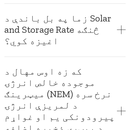
زما په بل باندې د Solar
and Storage Rate څنګه
اغیزه کوي؟
که زه اوس مهال د
موجوده خالص انرژۍ
میټرینګ (NEM) نرخ سره
د لمریزې انرژۍ
پیرودونکی یم او غواړم
د بیټرۍ ذخیره اضافه