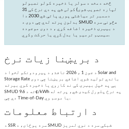
څخه دمخه د سولر یا ذخیره کولو نصبولو
لپاره تصویب شوی) کولی شي په دې نرخ کې 31
دسمبر تر میاشتې پورې پاتې شي 2030 دا
بدلون پرته لدې چې دوی د SMUD هڅونې سره
د بیټرۍ ذخیره اضافه کړي ، د دوی موجوده
سیسټم ترمیم یا بدل کړي یا حرکت وکړي.
د بریښنا زیات نرخ
د جون 1 ، 2026 نافذ، د پیرودونکو لخوا د Solar and
Storage Rate باندې تولید شوي اضافي بریښنا چې دوی
یې په خپل بیټرۍ کې نه کاروي یا ذخیره کوي بیرته
SMUD ته د 9.6¢/kWh په نرخ پلورل کیدی شي، پرته له
دې چې Time-of-Day یا موسم وي.
د ارتباط معلومات
د SSR سره یوځای، د SMUD شبکې سره د نوي لمریز