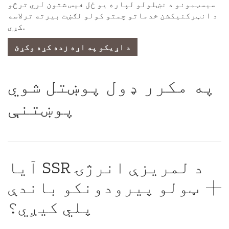
سیسټمونو د نښلولو لپاره یو ځل فیس شتون لري ترڅو
د انټرکنیکشن خدماتو چمتو کولو لګښت بیرته ترلاسه
کړي.
د اړیکو په اړه زده کړه وکړئ
په مکرر ډول پوښتل شوي
پوښتنې
آیا SSR د لمریزې انرژۍ
ټولو پیرودونکو باندې
پلي کیږي؟