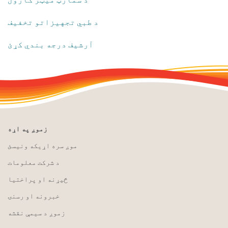
​د طبي تجهیزاتو تخفیف
آرشیف درجه بندي کړئ
زموږ په اړه
موږ سره اړیکه ونیسئ
د شرکت معلومات
څیړنه او پراختیا
خبرونه او رسنۍ
زموږ د سیمې نقشه