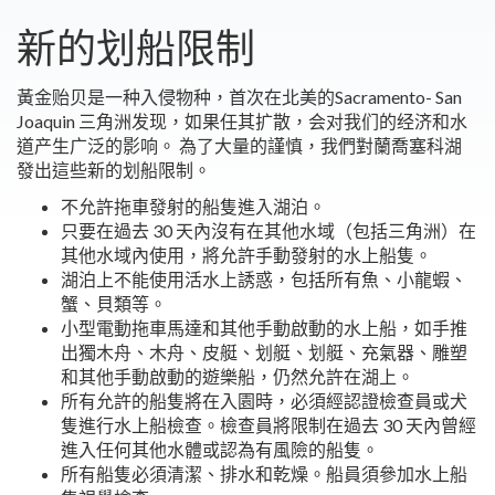
新的划船限制
黃金贻贝是一种入侵物种，首次在北美的Sacramento- San
Joaquin 三角洲发现，如果任其扩散，会对我们的经济和水
道产生广泛的影响。 為了大量的謹慎，我們對蘭喬塞科湖
發出這些新的划船限制。
不允許拖車發射的船隻進入湖泊。
只要在過去 30 天內沒有在其他水域（包括三角洲）在
其他水域內使用，將允許手動發射的水上船隻。
湖泊上不能使用活水上誘惑，包括所有魚、小龍蝦、
蟹、貝類等。
小型電動拖車馬達和其他手動啟動的水上船，如手推
出獨木舟、木舟、皮艇、划艇、划艇、充氣器、雕塑
和其他手動啟動的遊樂船，仍然允許在湖上。
所有允許的船隻將在入園時，必須經認證檢查員或犬
隻進行水上船檢查。檢查員將限制在過去 30 天內曾經
進入任何其他水體或認為有風險的船隻。
所有船隻必須清潔、排水和乾燥。船員須參加水上船