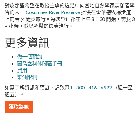
對於那些希望在教授主導的遠足中向當地自然學家志願者學
習的人，
Cosumnes River Preserve
提供在霍華德牧場步道
上的春季
徒步旅行。每次登山都在上午 8：30 開始，需要 3
+ 小時，並以輕鬆的節奏進行。
更多資訊
做一個預約
蘭喬塞科休閒區手冊
費用
柴油限制
如需了解資訊和預訂，請致電
1 - 800 - 416 - 6992
（週一至
週五）。
獲取路線