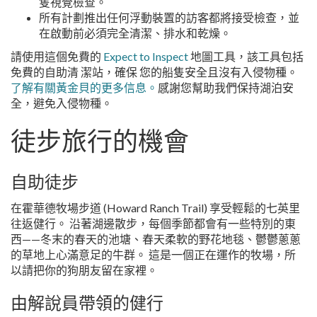
隻視覺檢查。
所有計劃推出任何浮動裝置的訪客都將接受檢查，並
在啟動前必須完全清潔、排水和乾燥。
請使用這個免費的
Expect to Inspect
地圖工具，該工具包括
免費的自助清 潔站，確保 您的船隻安全且沒有入侵物種。
了解有關黃金貝的更多信息。
感謝您幫助我們保持湖泊安
全，避免入侵物種。
徒步旅行的機會
自助徒步
在霍華德牧場步道 (Howard Ranch Trail) 享受輕鬆的七英里
往返健行。 沿著湖邊散步，每個季節都會有一些特別的東
西——冬末的春天的池塘、春天柔軟的野花地毯、鬱鬱蔥蔥
的草地上心滿意足的牛群。 這是一個正在運作的牧場，所
以請把你的狗朋友留在家裡。
由解說員帶領的健行