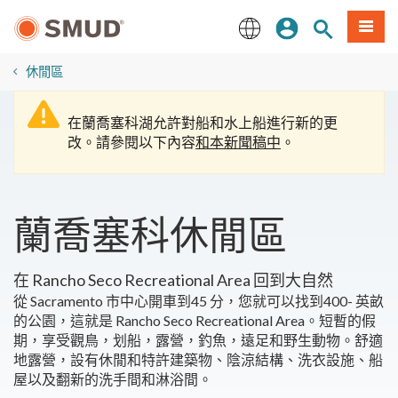
跳
登入
站內搜尋
選單
至
主
English
要
休閒區
內
容
在蘭喬塞科湖允許對船和水上船進行新的更
改。請參閱以下內容
和本新聞稿中
。
蘭喬塞科休閒區
在 Rancho Seco Recreational Area 回到大自然
從 Sacramento 市中心開車到45 分，您就可以找到400- 英畝
的公園，這就是 Rancho Seco Recreational Area。短暫的假
期，享受觀鳥，划船，露營，釣魚，遠足和野生動物。舒適
地露營，設有休閒和特許建築物、陰涼結構、洗衣設施、船
屋以及翻新的洗手間和淋浴間。