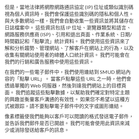
但是，當地法律將網際網路通訊協定 (IP) 位址或類似識別碼
視為個人資訊時，我們會保護這些識別碼的隱私和個人性。
與大多數網站一樣，我們會自動收集一些資訊並將其儲存在
日誌檔案中。 這些資訊包括 IP 位址、瀏覽器類型和語言、
網路服務供應商 (ISP)、引用和退出頁面、作業系統、日期/
時間戳記和「點擊流」統計資料。 我們使用這些資訊來了
解和分析趨勢、管理網站、了解客戶在網站上的行為，以及
收集有關網站使用者的總體人口統計資訊。 我們可能會在
我們的行銷和廣告服務中使用這些資訊。
在我們的一些電子郵件中，我們使用連結到 SMUD 網站內
容的「點擊 URL」。 當客戶點擊這些 URL 之一時，他們會
透過單獨的 Web 伺服器，然後到達我們網站上的目標頁
面。 我們追蹤這些點擊數據，以幫助我們確定對特定主題
的興趣並衡量客戶溝通的有效性。 如果您不希望以這種方
式被跟踪，請不要點擊電子郵件中的文字或圖形連結。
像素標籤使我們能夠以客戶可以閱讀的格式發送電子郵件，
並告訴我們郵件是否已開啟。 我們可能會使用此資訊來減
少或消除發送給客戶的訊息。