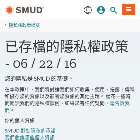
跳
登入
站內搜尋
選單
至
主
English
要
隱私權政策檔案
內
容
已存檔的隱私權政策
- 06 / 22 / 16
您的隱私是 SMUD 的基礎。
在本政策中，我們將討論我們如何收集、使用、揭露、傳輸
和儲存您的資訊以及影響您資訊的其他主題。 請花一些時
間閱讀我們的隱私權慣例，如果您有任何疑問
，請告訴我
們
。
你的個人資訊
SMUD 對您隱私的承諾
我們收集哪些個人資訊