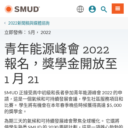
跳
登入
站內搜尋
選單
至
主
English
要
2022新聞稿與媒體諮詢
內
立即發佈： 5月， 2022
容
青年能源峰會 2022
報名，獎學金開放至
1 月 21
SMUD 正接受高中初級和長者參加青年能源峰會 2022 的申
請，這是一個氣候和可持續發展會議，學生社區服務項目和
比賽。 學生將有機會在本年春季晚些時候獲得高達 $5, 000
的獎學金。
為期三天的氣候和可持續發展峰會聚焦全球暖化。 它還將
使學生熟悉 SMUD 的 2030 零碳計劃，這是一項雄心勃勃的