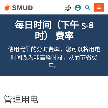
跳
登录
网站搜索
項目
至
主
English
要
每日时间（下午 5-8
内
容
时） 费率
使用我们的分时费率，您可以将用电
时间改为非高峰时段，从而节省费
用。
管理用电