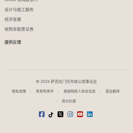
设计与施工服务
经济发展
收购非股票证券
提供反馈
©
2026 萨克拉门托市政公用事业区
隐私政策
条款和条件
美国残疾人协会信息
语言翻译
高对比度
在 Facebook 上
抖音
叽叽喳喳
Instagram
视频
LinkedIn