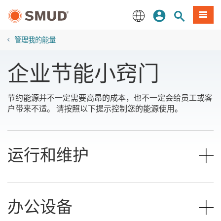
跳
登录
网站搜索
項目
至
主
English
要
管理我的能量
内
容
企业节能小窍门
节约能源并不一定需要高昂的成本，也不一定会给员工或客
户带来不适。 请按照以下提示控制您的能源使用。
运行和维护
办公设备