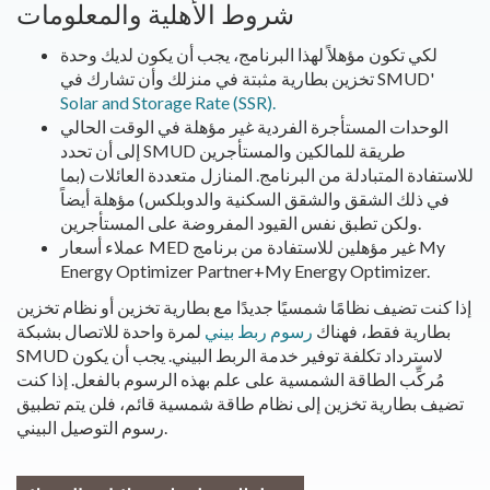
شروط الأهلية والمعلومات
لكي تكون مؤهلاً لهذا البرنامج، يجب أن يكون لديك وحدة
تخزين بطارية مثبتة في منزلك وأن تشارك في SMUD'
Solar and Storage Rate (SSR).
الوحدات المستأجرة الفردية غير مؤهلة في الوقت الحالي
إلى أن تحدد SMUD طريقة للمالكين والمستأجرين
للاستفادة المتبادلة من البرنامج. المنازل متعددة العائلات (بما
في ذلك الشقق والشقق السكنية والدوبلكس) مؤهلة أيضاً
ولكن تطبق نفس القيود المفروضة على المستأجرين.
عملاء أسعار MED غير مؤهلين للاستفادة من برنامج My
Energy Optimizer Partner+My Energy Optimizer.
إذا كنت تضيف نظامًا شمسيًا جديدًا مع بطارية تخزين أو نظام تخزين
بطارية فقط، فهناك
رسوم ربط بيني
لمرة واحدة للاتصال بشبكة
SMUD لاسترداد تكلفة توفير خدمة الربط البيني. يجب أن يكون
مُركِّب الطاقة الشمسية على علم بهذه الرسوم بالفعل. إذا كنت
تضيف بطارية تخزين إلى نظام طاقة شمسية قائم، فلن يتم تطبيق
رسوم التوصيل البيني.