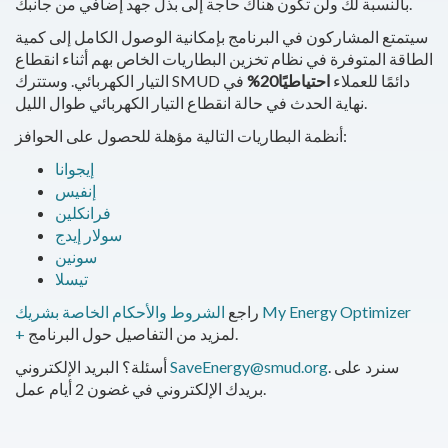
بالنسبة لك ولن تكون هناك حاجة إلى بذل جهد إضافي من جانبك.
سيتمتع المشاركون في البرنامج بإمكانية الوصول الكامل إلى كمية
الطاقة المتوفرة في نظام تخزين البطاريات الخاص بهم أثناء انقطاع
وستترك SMUD دائمًا للعملاء
احتياطيًا20%
في
التيار الكهربائي.
نهاية الحدث في حالة انقطاع التيار الكهربائي طوال الليل.
أنظمة البطاريات التالية مؤهلة للحصول على الحوافز:
إيجوانا
إنفيس
فرانكلين
سولار إيدج
سونين
تيسلا
راجع
الشروط والأحكام الخاصة بشريك My Energy Optimizer
لمزيد من التفاصيل حول البرنامج.
+
. سنرد على
SaveEnergy@smud.org
أسئلة؟ البريد الإلكتروني
بريدك الإلكتروني في غضون 2 أيام عمل.