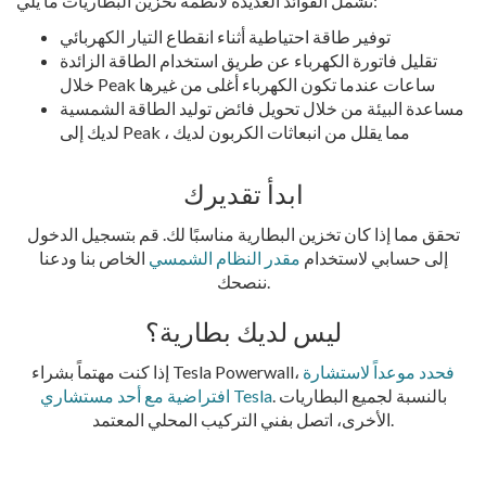
تشمل الفوائد العديدة لأنظمة تخزين البطاريات ما يلي:
توفير طاقة احتياطية أثناء انقطاع التيار الكهربائي
تقليل فاتورة الكهرباء عن طريق استخدام الطاقة الزائدة
خلال Peak ساعات عندما تكون الكهرباء أغلى من غيرها
مساعدة البيئة من خلال تحويل فائض توليد الطاقة الشمسية
لديك إلى Peak ، مما يقلل من انبعاثات الكربون لديك
ابدأ تقديرك
تحقق مما إذا كان تخزين البطارية مناسبًا لك. قم بتسجيل الدخول
إلى حسابي لاستخدام
مقدر النظام الشمسي
الخاص بنا ودعنا
.
ننصحك
ليس لديك بطارية؟
فحدد موعداً لاستشارة
إذا كنت مهتماً بشراء Tesla Powerwall،
. بالنسبة لجميع البطاريات
افتراضية مع أحد مستشاري Tesla
الأخرى، اتصل بفني التركيب المحلي المعتمد.