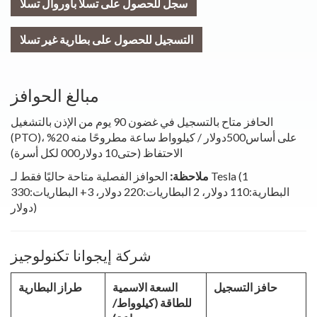
سجل للحصول على تسلا باوروال تسلا
التسجيل للحصول على بطارية غير تسلا
مبالغ الحوافز
الحافز متاح بالتسجيل في غضون 90 يوم من الإذن بالتشغيل
(PTO)، على أساس500دولار / كيلوواط ساعة مطروحًا منه 20%
الاحتفاظ (حتى10 دولار000 لكل أسرة)
ملاحظة:
الحوافز الفصلية متاحة حاليًا فقط لـ Tesla (1
البطارية:110 دولار، 2 البطاريات:220 دولار، 3+ البطاريات:330
دولار)
شركة إيجوانا تكنولوجيز
حافز التسجيل
السعة الاسمية
طراز البطارية
للطاقة (كيلوواط/