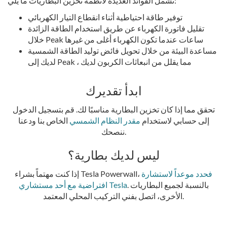
تشمل الفوائد العديدة لأنظمة تخزين البطاريات ما يلي:
توفير طاقة احتياطية أثناء انقطاع التيار الكهربائي
تقليل فاتورة الكهرباء عن طريق استخدام الطاقة الزائدة
خلال Peak ساعات عندما تكون الكهرباء أغلى من غيرها
مساعدة البيئة من خلال تحويل فائض توليد الطاقة الشمسية
لديك إلى Peak ، مما يقلل من انبعاثات الكربون لديك
ابدأ تقديرك
تحقق مما إذا كان تخزين البطارية مناسبًا لك. قم بتسجيل الدخول
إلى حسابي لاستخدام
مقدر النظام الشمسي
الخاص بنا ودعنا
.
ننصحك
ليس لديك بطارية؟
فحدد موعداً لاستشارة
إذا كنت مهتماً بشراء Tesla Powerwall،
. بالنسبة لجميع البطاريات
افتراضية مع أحد مستشاري Tesla
الأخرى، اتصل بفني التركيب المحلي المعتمد.