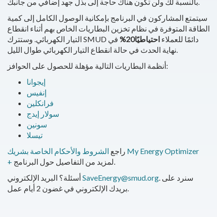
بالنسبة لك ولن تكون هناك حاجة إلى بذل جهد إضافي من جانبك.
سيتمتع المشاركون في البرنامج بإمكانية الوصول الكامل إلى كمية
الطاقة المتوفرة في نظام تخزين البطاريات الخاص بهم أثناء انقطاع
وستترك SMUD دائمًا للعملاء
احتياطيًا20%
في
التيار الكهربائي.
نهاية الحدث في حالة انقطاع التيار الكهربائي طوال الليل.
أنظمة البطاريات التالية مؤهلة للحصول على الحوافز:
إيجوانا
إنفيس
فرانكلين
سولار إيدج
سونين
تيسلا
راجع
الشروط والأحكام الخاصة بشريك My Energy Optimizer
لمزيد من التفاصيل حول البرنامج.
+
. سنرد على
SaveEnergy@smud.org
أسئلة؟ البريد الإلكتروني
بريدك الإلكتروني في غضون 2 أيام عمل.