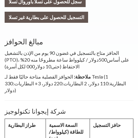
سجل للحصول على تسلا باوروال تسلا
التسجيل للحصول على بطارية غير تسلا
مبالغ الحوافز
الحافز متاح بالتسجيل في غضون 90 يوم من الإذن بالتشغيل
(PTO)، على أساس500دولار / كيلوواط ساعة مطروحًا منه 20%
الاحتفاظ (حتى10 دولار000 لكل أسرة)
ملاحظة:
الحوافز الفصلية متاحة حاليًا فقط لـ Tesla (1
البطارية:110 دولار، 2 البطاريات:220 دولار، 3+ البطاريات:330
دولار)
شركة إيجوانا تكنولوجيز
حافز التسجيل
السعة الاسمية
طراز البطارية
للطاقة (كيلوواط/