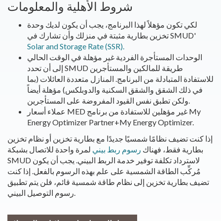
شروط الأهلية والمعلومات
لكي تكون مؤهلاً لهذا البرنامج، يجب أن يكون لديك وحدة
تخزين بطارية مثبتة في منزلك وأن تشارك في SMUD'
Solar and Storage Rate (SSR).
الوحدات المستأجرة الفردية غير مؤهلة في الوقت الحالي
إلى أن تحدد SMUD طريقة للمالكين والمستأجرين
للاستفادة المتبادلة من البرنامج. المنازل متعددة العائلات (بما
في ذلك الشقق والشقق السكنية والدوبلكس) مؤهلة أيضاً
ولكن تطبق نفس القيود المفروضة على المستأجرين.
عملاء أسعار MED غير مؤهلين للاستفادة من برنامج My
Energy Optimizer Partner+My Energy Optimizer.
إذا كنت تضيف نظامًا شمسيًا جديدًا مع بطارية تخزين أو نظام تخزين
بطارية فقط، فهناك
رسوم ربط بيني
لمرة واحدة للاتصال بشبكة
SMUD لاسترداد تكلفة توفير خدمة الربط البيني. يجب أن يكون
مُركِّب الطاقة الشمسية على علم بهذه الرسوم بالفعل. إذا كنت
تضيف بطارية تخزين إلى نظام طاقة شمسية قائم، فلن يتم تطبيق
رسوم التوصيل البيني.