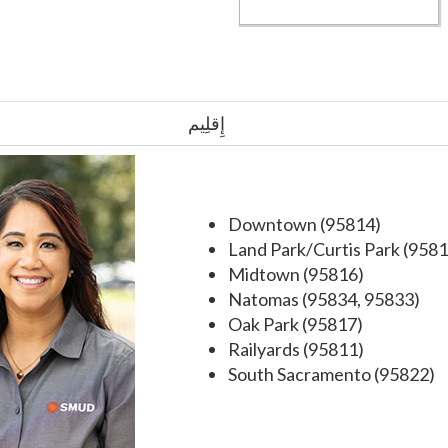
إِقلِيم
Downtown (95814)
Land Park/Curtis Park (9581
Midtown (95816)
Natomas (95834, 95833)
Oak Park (95817)
Railyards (95811)
South Sacramento (95822)