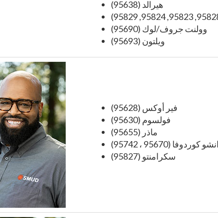
هيرالد (95638)
وولنت جروف/لوك (95690)
ويلتون (95693)
فير أوكس (95628)
فولسوم (95630)
ماذر (95655)
شو كوردوفا (95670 ، 95742)
سكرامنتو (95827)