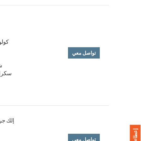
كولون
تواصل معي
شم
سكرامنتو (95826 
إلك جروف (95757 ،
تواصل معي