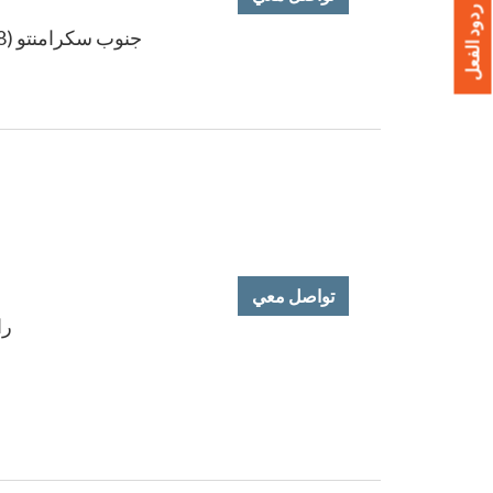
إعطاء ردود الفعل
جنوب سكرامنتو (95828, 95823, 95824, 95829)
تواصل معي
ران