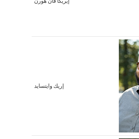
إيريكا فان هورن
إريك وايتسايد