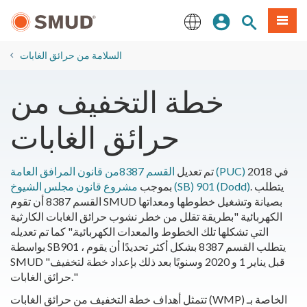
انتقل
ة طعام
بحث الموقع
تسجيل الدخول
إلى
المحتوى
English
الرئيسي
السلامة من حرائق الغابات
خطة التخفيف من
حرائق الغابات
في 2018
القسم 8387من قانون المرافق العامة (PUC)
تم تعديل
. يتطلب
مشروع قانون مجلس الشيوخ (SB) 901 (Dodd)
بموجب
القسم 8387 أن تقوم SMUD بصيانة وتشغيل خطوطها ومعداتها
الكهربائية "بطريقة تقلل من خطر نشوب حرائق الغابات الكارثية
التي تشكلها تلك الخطوط والمعدات الكهربائية." كما تم تعديله
بواسطة SB901 ، يتطلب القسم 8387 بشكل أكثر تحديدًا أن يقوم
SMUD "قبل يناير 1 و 2020 وسنويًا بعد ذلك بإعداد خطة لتخفيف
حرائق الغابات."
تتمثل أهداف خطة التخفيف من حرائق الغابات (WMP) الخاصة بـ