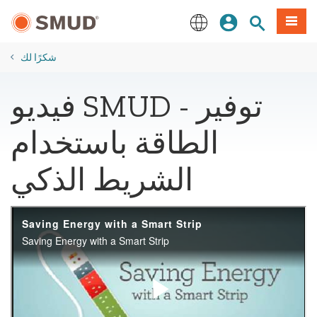
انتقل
ة طعام
بحث الموقع
تسجيل الدخول
إلى
المحتوى
English
الرئيسي
شكرًا لك
فيديو SMUD - توفير
الطاقة باستخدام
الشريط الذكي