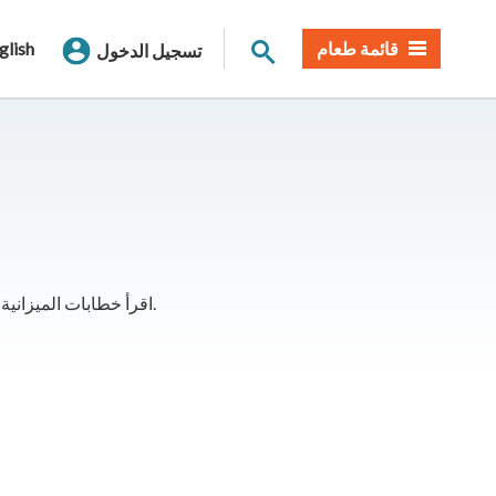
بحث الموقع
قائمة طعام
glish
تسجيل الدخول
اقرأ خطابات الميزانية وملخصات ميزانيتنا السنوية للعام الحالي والسنوات الـ 3 الماضية.