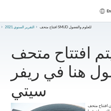
En
افتتاح متحف SMUD للعلوم والفضول
2021 التقرير السنوي
تم افتتاح متحف SMUD
ول هنا في ريفر
سيتي
اح متحف SMUD للعلوم والفضول (MOSAC) بمثابة المرة
فيها SMUD اسمه على أي مبنى آخر غير المبنى