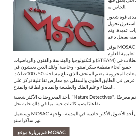
الخاص به.
SM بإلهام شباب اليوم والغد
 استغرق تحويل
ات عديدة، وتم
يوفر MOSAC فرصًا
تعليمية للعلوم
والتكنولوجيا والهندسة والفنون والرياضيات (STEAM) للطلاب في
جميع أنحاء منطقة سكرامنتو - وخاصة أولئك الذين يعيشون في
المجتمعات المحرومة. يضم المتحف الذي تبلغ مساحته 50 ، 000صالات
عرض في الطابق العلوي والسفلي مع معارض تفاعلية تركز على
الفضاء وعلم الفلك والطبيعة والمياه والطاقة والمناخ.
أحد المعروضات الأكثر شعبية، "Nature Detectives"، يضم معرضًا
تفاعليًا يضم كائنات حية، بما في ذلك خلية نحل.
وستعمل MOSAC أيضًا على تحفيز الأعمال والتنمية الاقتصادية على طول أحد الأصول الأكثر جاذبية في المدينة - واجهة
نهر ساكرامنتو.
قم بزيارة موقع MOSAC