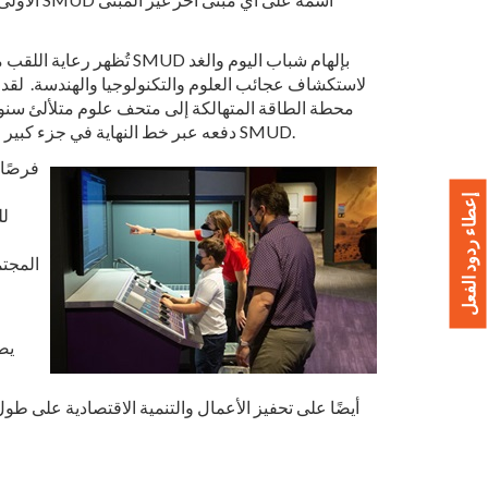
تُظهر رعاية اللقب مدى قوة شعور UD
لاستكشاف عجائب العلوم والتكنولوجيا والهندسة. لقد
محطة الطاقة المتهالكة إلى متحف علوم متلألئ سنو
دفعه عبر خط النهاية في جزء كبير منه بفضل دعم SMUD.
إعطاء ردود الفعل