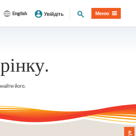
Пошук по сайту
English
Меню
Увійдіть
рінку.
знайти його.