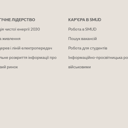
ІЧНЕ ЛІДЕРСТВО
КАР'ЄРА В SMUD
я чистої енергії 2030
Робота в SMUD
а живлення
Пошук вакансій
дерев і ліній електропередач
Робота для студентів
льне розкриття інформації про
Інформаційно-просвітницька ро
вий ринок
військовими