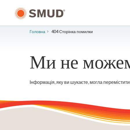
Перейти
до
основного
змісту
Головна
404 Сторінка помилки
Ми не можем
Інформація, яку ви шукаєте, могла перемістити