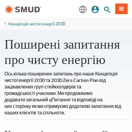
Перейти
Увійдіть
Пошук по 
Мен
до
основного
English
змісту
Концепція чистої енергії 2030
Поширені запитання
про чисту енергію
Ось кілька поширених запитань про наше Концепція
чистої енергії 2030 та 2030 Zero Carbon Plan від
зацікавлених груп стейкхолдерів та
громадськості
учасники
. Ми продовжимо
додавати
загальний q
Питання та відповіді на
них
сторінку як
ми отримуємо додаткові запитання від
наших клієнтів та спільноти.