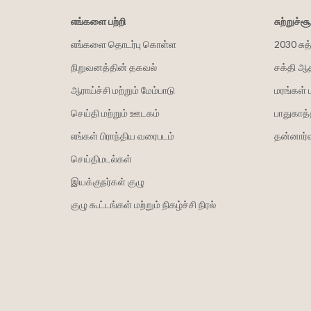
எங்களை பற்றி
சுற்றுச்
எங்களை தொடர்பு கொள்ள
2030 சுத
நிறுவனத்தின் தகவல்
சக்தி ஆ
ஆராய்ச்சி மற்றும் மேம்பாடு
மரங்கள் 
செய்தி மற்றும் ஊடகம்
பாதுகாத்
எங்கள் பிராந்திய வரைபடம்
தன்னார்வ
செய்திமடல்கள்
இயக்குநர்கள் குழு
குழு கூட்டங்கள் மற்றும் நிகழ்ச்சி நிரல்