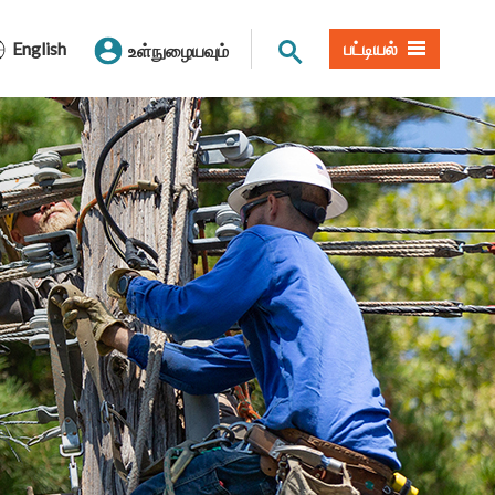
தளத் தேடல்
English
பட்டியல்
உள்நுழையவும்