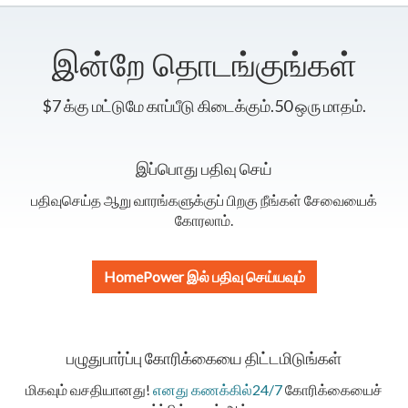
இன்றே தொடங்குங்கள்
$7 க்கு மட்டுமே காப்பீடு கிடைக்கும்.50 ஒரு மாதம்.
இப்பொது பதிவு செய்
பதிவுசெய்த ஆறு வாரங்களுக்குப் பிறகு நீங்கள் சேவையைக்
கோரலாம்.
HomePower இல் பதிவு செய்யவும்
பழுதுபார்ப்பு கோரிக்கையை திட்டமிடுங்கள்
மிகவும் வசதியானது!
எனது கணக்கில்24/7
கோரிக்கையைச்