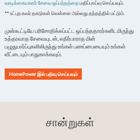
வாடிக்கையாளர் சேவை ஒப்பந்தத்தை
மதிப்பாய்வு செய்யவும்.
** உட்புற கவர் தகடுகள் வெள்ளை அல்லது தந்தத்தில் மட்டும்.
முன்கூட்டியே பரிசோதிக்கப்பட்ட ஒப்பந்ததாரர்களிடமிருந்து
உத்தரவாத சேவையுடன், எதிர்பாராத மின்
பழுதுபார்ப்புகளிலிருந்து உங்கள் பணப்பையையும் உங்கள்
வீட்டையும் பாதுகாக்கவும்.
HomePower இல் பதிவு செய்யவும்
சான்றுகள்