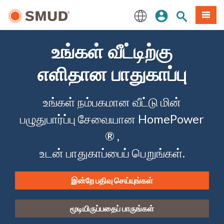
முக்கிய
உள்நுழையவும்
தளத் தேடல்
பட்டியல
உள்ளடக்கத்திற்கு
செல்க
English
உங்கள் வீட்டிற்கு
எளிதான பாதுகாப்பு
உங்கள் நம்பகமான வீட்டு மின்
பழுதுபார்ப்பு சேவையான HomePower
® ,
உடன் பாதுகாப்பைப் பெறுங்கள்.
இன்றே பதிவு செய்யுங்கள்
மூடியிருப்பதைப் பாருங்கள்