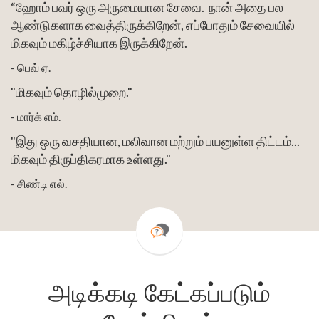
“ஹோம் பவர் ஒரு அருமையான சேவை. நான் அதை பல
ஆண்டுகளாக வைத்திருக்கிறேன், எப்போதும் சேவையில்
மிகவும் மகிழ்ச்சியாக இருக்கிறேன்.
- பெவ் ஏ.
"மிகவும் தொழில்முறை."
- மார்க் எம்.
"இது ஒரு வசதியான, மலிவான மற்றும் பயனுள்ள திட்டம்...
மிகவும் திருப்திகரமாக உள்ளது."
- சிண்டி எல்.
அடிக்கடி கேட்கப்படும்