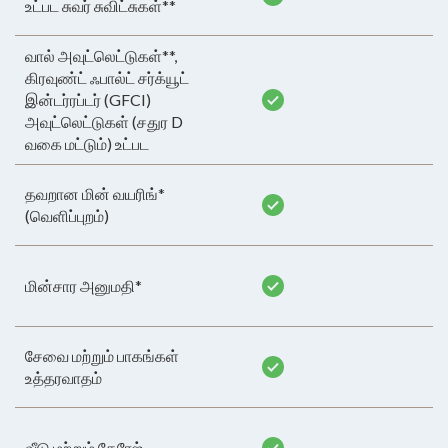
உட்பட சுவர் சுவிட்சுகள்**
வால் அவுட்லெட்டுகள்**,
கிரவுண்ட் ஃபால்ட் சர்க்யூட்
இன்டர்ரப்டர் (GFCI)
அவுட்லெட்டுகள் (சதுர D
வகை மட்டும்) உட்பட
தவறான மின் வயரிங்*
(வெளிப்புறம்)
மின்சார அனுமதி*
சேவை மற்றும் பாகங்கள்
உத்தரவாதம்
வீடு மற்றும் கேரேஜ்