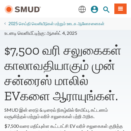
முக்கிய
உள்நுழையவும்
தளத் தேடல்
பட்டியல
உள்ளடக்கத்திற்கு
செல்க
English
2025 செய்தி வெளியீடுகள் மற்றும் ஊடக ஆலோசனைகள்
உடனடி வெளியீட்டிற்கு: ஆகஸ்ட் 4, 2025
$7,500 வரி சலுகைகள்
காலாவதியாகும் முன்
சன்ரைஸ் மாலில்
EVகளை ஆராயுங்கள்.
SMUD இன் ரைடு & டிரைவ் நிகழ்வில் சேமிப்பு, கட்டணம்
வசூலித்தல் மற்றும் வரிச் சலுகைகள் பற்றி அறிக.
$7,500 வரை மதிப்புள்ள கூட்டாட்சி EV வரிச் சலுகைகள் குறித்த