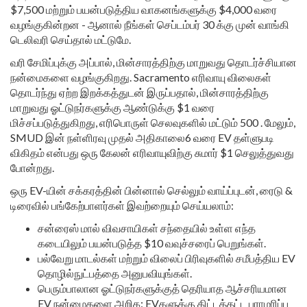
$7,500 மற்றும் பயன்படுத்திய வாகனங்களுக்கு $4,000 வரை
வழங்குகின்றன - ஆனால் நீங்கள் செப்டம்பர் 30 க்கு முன் வாங்கி
டெலிவரி செய்தால் மட்டுமே.
வரி சேமிப்புக்கு அப்பால், மின்சாரத்திற்கு மாறுவது தொடர்ச்சியான
நன்மைகளை வழங்குகிறது. Sacramento எரிவாயு விலைகள்
தொடர்ந்து ஏற்ற இறக்கத்துடன் இருப்பதால், மின்சாரத்திற்கு
மாறுவது ஓட்டுநர்களுக்கு ஆண்டுக்கு $1 வரை
மிச்சப்படுத்துகிறது, எரிபொருள் செலவுகளில் மட்டும் 500 . மேலும்,
SMUD இன் நள்ளிரவு முதல் அதிகாலை6 வரை EV தள்ளுபடி
விகிதம் என்பது ஒரு கேலன் எரிவாயுவிற்கு சுமார் $1 செலுத்துவது
போன்றது.
ஒரு EV-யின் சக்கரத்தின் பின்னால் செல்லும் வாய்ப்புடன், ரைடு &
டிரைவில் பங்கேற்பாளர்கள் இவற்றையும் செய்யலாம்:
சன்ரைஸ் மால் விவசாயிகள் சந்தையில் உள்ள எந்த
கடையிலும் பயன்படுத்த $10 வவுச்சரைப் பெறுங்கள்.
பல்வேறு மாடல்கள் மற்றும் விலைப் பிரிவுகளில் சமீபத்திய EV
தொழில்நுட்பத்தை அனுபவியுங்கள்.
பெரும்பாலான ஓட்டுநர்களுக்குத் தெரியாத ஆச்சரியமான
EV நன்மைகளை அறிக: EVகளுக்கு கிட்டத்தட்ட பராமரிப்பு