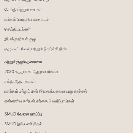
செய்தி மற்றும் ஊடகம்
எங்கள் பிராந்திய வரைபடம்
செய்திமடல்கள்
இயக்குநர்கள் குழு
குழு கூட்டங்கள் மற்றும் நிகழ்ச்சி நிரல்
சுற்றுச்சூழல் தலைமை
2030 சுத்தமான ஆற்றல் பார்வை
சக்தி ஆதாரங்கள்
மரங்கள் மற்றும் மின் இணைப்புகளை பாதுகாத்தல்
தன்னார்வ கார்பன் சந்தை வெளிப்பாடுகள்
SMUD வேலை வாய்ப்பு
SMUD இல் பணிபுரிதல்