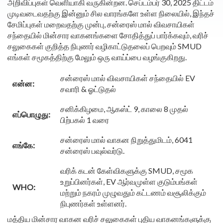
அறிவிப்புகள் வெளியாகி வருகின்றன. செப்டம்பர் 30, 2025 திட்டம்
முடிவடைவதற்கு இன்னும் சில வாரங்களே உள்ள நிலையில், இந்தச்
சேமிப்புகள் மறைவதற்கு முன்பு, சன்ரைஸ் மால் விவசாயிகள்
சந்தையில் மின்சார வாகனங்களை சோதித்துப் பார்க்கவும், வரிச்
சலுகைகள் குறித்த நிபுணர் வழிகாட்டுதலைப் பெறவும் SMUD
எங்கள் சமூகத்திற்கு மேலும் ஒரு வாய்ப்பை வழங்குகிறது.
சன்ரைஸ் மால் விவசாயிகள் சந்தையில் EV
என்ன:
சவாரி & ஓட்டுதல்
சனிக்கிழமை, ஆகஸ்ட் 9, காலை 8 முதல்
எப்பொழுது:
பிற்பகல் 1 வரை
சன்ரைஸ் மால் வாகன நிறுத்துமிடம், 6041
எங்கே:
சன்ரைஸ் பவுல்வர்டு.
வரிக் கடன் கேள்விகளுக்கு SMUD, சமூக
உறுப்பினர்கள், EV ஆர்வமுள்ள குடும்பங்கள்
WHO:
மற்றும் நகரம் முழுவதும் கட்டணம் வசூலிக்கும்
நிபுணர்கள் உள்ளனர்.
மத்திய மின்சார வாகன வரிச் சலுகைகள் புதிய வாகனங்களுக்கு