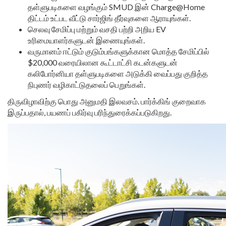
தள்ளுபடிகளை வழங்கும் SMUD இன் Charge@Home
திட்டம் உட்பட வீட்டு சார்ஜிங் தீர்வுகளை ஆராயுங்கள்.
செலவு சேமிப்பு மற்றும் வசதி பற்றி அறிய EV
உரிமையாளர்களுடன் இணையுங்கள்.
வருமானம் ஈட்டும் குடும்பங்களுக்கான மொத்த சேமிப்பில்
$20,000 வரையிலான கூட்டாட்சி கடன்களுடன்
கலிபோர்னியா தள்ளுபடிகளை அடுக்கி வைப்பது குறித்த
நிபுணர் வழிகாட்டுதலைப் பெறுங்கள்.
திருவிழாவிற்கு பொது அனுமதி இலவசம். பார்க்கிங் குறைவாக
இருப்பதால், பயணப் பகிர்வு பரிந்துரைக்கப்படுகிறது.