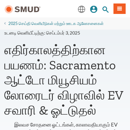
முக்கிய
உள்நுழையவும்
தளத் தேடல்
பட்டியல
உள்ளடக்கத்திற்கு
செல்க
English
2025 செய்தி வெளியீடுகள் மற்றும் ஊடக ஆலோசனைகள்
உடனடி வெளியீட்டிற்கு: செப்டம்பர் 3, 2025
எதிர்காலத்திற்கான
பயணம்: Sacramento
ஆட்டோ மியூசியம்
லோரைடர் விழாவில் EV
சவாரி & ஓட்டுதல்
இலவச சோதனை ஓட்டங்கள், காலாவதியாகும் EV