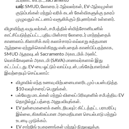
யார்:
SMUD, லோரைடர் ஆர்வலர்கள், EV-ஆர்வமுள்ள
குடும்பங்கள் மற்றும் வரிக் கடன் கேள்விகளுக்கு நகரம்
முழுவதும் கட்டணம் வசூலிக்கும் நிபுணர்கள் உள்ளனர்.
விழாவிற்கு வருபவர்கள், சமீபத்தில் ஸ்மித்சோனியனில்
காட்சிப்படுத்தப்பட்ட, புதிய மின்சார லோரைடர் மாற்றத்தைக்
காணலாம். கிளாசிக் கார் கலாச்சாரம் எவ்வாறு சுத்தமான
ஆற்றலை ஏற்றுக்கொள்கிறது என்பதைக் காண்பிப்பதற்காக,
SMUD ஆதரவுடன் Sacramento அகாடமிக் அண்ட்
வொக்கேஷனல் அகாடமி (SAVA) மாணவர்களால் இது
கட்டப்பட்டது. EV-யை ஓட்டும் வாய்ப்புடன், பங்கேற்பாளர்கள்
இவற்றையும் செய்யலாம்:
விழாவில் எந்த உணவு விற்பனையாளரிடமும் பயன்படுத்த
$10 வவுச்சரைப் பெறுங்கள்.
பல்வேறு மாடல்கள் மற்றும் விலைப் பிரிவுகளில் சமீபத்திய EV
தொழில்நுட்பத்தை அனுபவியுங்கள்.
EV நன்மைகளைக் கண்டறியவும்: கிட்டத்தட்ட பராமரிப்பு
இல்லை, கிசுகிசுப்பான அமைதியான செயல்பாடு மற்றும்
உடனடி முடுக்கம்.
EV சார்ஜிங் உபகரணங்கள் மற்றும் நிறுவலுக்கு