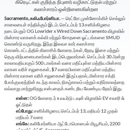
கிரெடிட்கள் குறித்த நிபுணர் வழிகாட்டுதல் மற்றும்
கலாச்சாரம் ஒன்றிணைகின்றன
Sacramento, கலிஃபோர்னியா.
— ரெட்ரோ முன்னோக்கிச் செல்லும்
சாலையைச் சந்திக்கும் இடம். செப்டம்பர் 13 சனிக்கிழமை
நடைபெறும் OG Lowrider x Wired Down Sacramento விழாவில்
மின்சார வாகனக் கல்வி மற்றும் சோதனை ஓட்டங்களை SMUD
கொண்டு வருகிறது. இந்த இலவச கார் கலாச்சார
கொண்டாட்டத்தில் கிளாசிக் லோரைடர்கள், நேரடி இசை மற்றும்
தெரு விற்பனையாளர்கள் இடம்பெறுவார்கள். செப்டம்பர் 30 அன்று
காலாவதியாகும் 500 டாலர்கள் வரை மதிப்புள்ள மத்திய மின்சார
வாகன வரிச் சலுகைகள், $7 வரையிலான மதிப்புள்ள மத்திய
மின்சார வாகன வரிச் சலுகைகள் இருப்பதால், மின்சார சக்தி
போக்குவரத்தின் கடந்த காலம், நிகழ்காலம் மற்றும் எதிர்காலத்தை
எவ்வாறு மாற்றுகிறது என்பதைக் கண்டறிய வேண்டிய நேரம் இது.
என்ன:
OG லோரைடர் x வயர்டு டவுன் விழாவில் EV சவாரி &
ஓட்டுதல்
எப்போது:
சனிக்கிழமை, செப்டம்பர் 13, மதியம் 12 முதல்
மதியம் 7 வரை
எங்கே:
கலிபோர்னியா ஆட்டோமொபைல் மியூசியம், 2200
ஃப்ரண்ட் ஸ்ட்ரீட், Sacramento